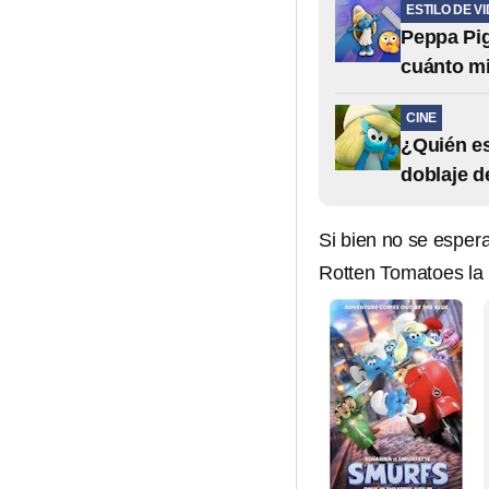
ESTILO DE V
Peppa Pig
cuánto m
CINE
¿Quién es
doblaje d
Si bien no se espera
Rotten Tomatoes la