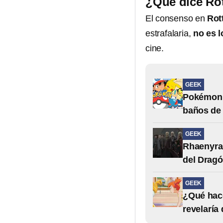
¿Qué dice Ro
El consenso en
Rot
estrafalaria,
no es l
cine.
GEEK
Pokémon 
baños de 
GEEK
Rhaenyra 
del Drag
GEEK
¿Qué hace
revelaría