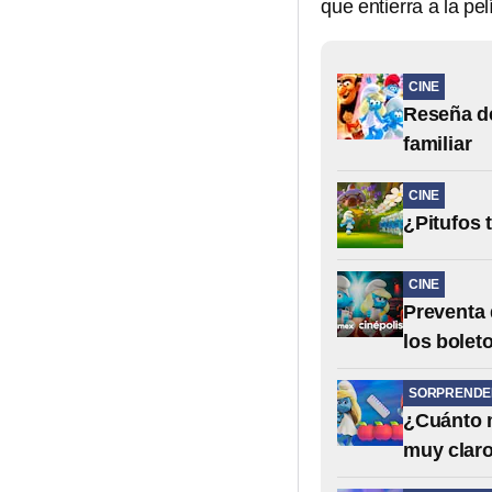
que entierra a la pe
CINE
Reseña de
familiar
CINE
¿Pitufos 
CINE
Preventa 
los boleto
SORPRENDE
¿Cuánto m
muy clar