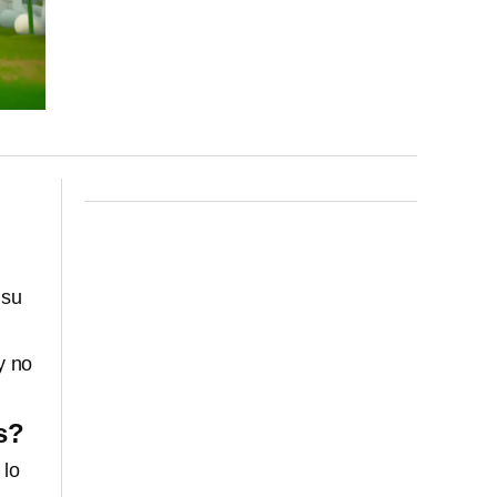
 su
y no
s?
, lo