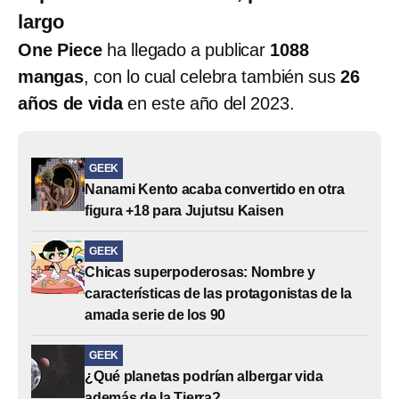
largo
One Piece
ha llegado a publicar
1088
mangas
, con lo cual celebra también sus
26
años de vida
en este año del 2023.
GEEK
Nanami Kento acaba convertido en otra
figura +18 para Jujutsu Kaisen
GEEK
Chicas superpoderosas: Nombre y
características de las protagonistas de la
amada serie de los 90
GEEK
¿Qué planetas podrían albergar vida
además de la Tierra?