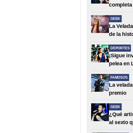
completa
GEEK
La Velada
de la hist
DEPORTES
¡Sigue in
pelea en 
FAMOSOS
La velada
premio
GEEK
¿Qué arti
al sexto 