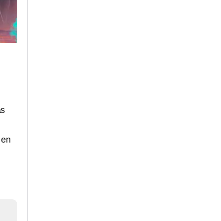
as
 en