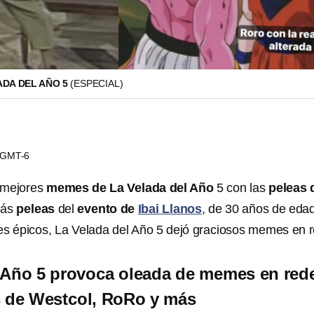
ADA DEL AÑO 5
(ESPECIAL)
1 GMT-6
 mejores
memes de La Velada del Año
5 con las
peleas 
ás
peleas
del
evento de
Ibai Llanos
, de 30 años de edad
 épicos, La Velada del Año 5 dejó graciosos memes en 
 Año 5 provoca oleada de memes en red
s de Westcol, RoRo y más