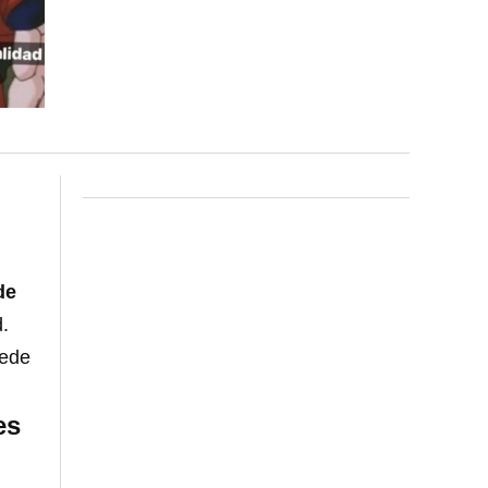
de
.
rede
es