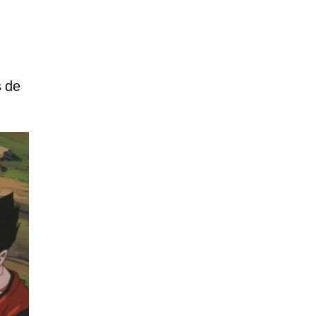
,
s de