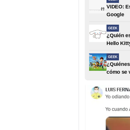
VIDEO: Es
Google
GEEK
¿Quién es
Hello Kit
GEEK
¿Quiénes
cómo se v