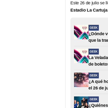
Este 26 de julio se 
Estadio La Cartuja
GEEK
¿Dónde ve
que la tra
GEEK
La Velada
de boleto
GEEK
¿A qué ho
el 26 de j
GEEK
¿Quiénes 