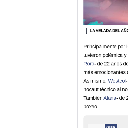
LA VELADA DEL AÑ
Principalmente por 
tuvieron polémica y
Roro
- de 22 años d
más emocionantes d
Asimismo,
Westcol
nocaut técnico al n
También
Alana
- de 
boxeo.
GEEK