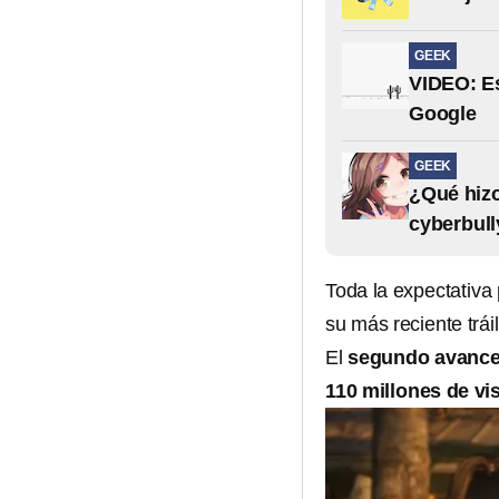
GEEK
VIDEO: Es
Google
GEEK
¿Qué hizo
cyberbull
Toda la expectativa
su más reciente tráil
El
segundo avance
110 millones de vi