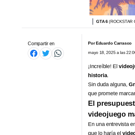
GTA 6
(ROCKSTAR 
Por
Eduardo Carrasco
Compartir en
mayo 18, 2025 a las 22:
¡Increíble! El
video
historia
.
Sin duda alguna,
Gr
que promete marcar u
El presupuest
videojuego má
En una entrevista en
que lo haría el
vide