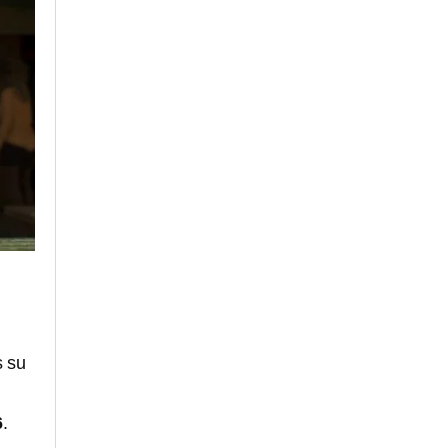
s su
6
.