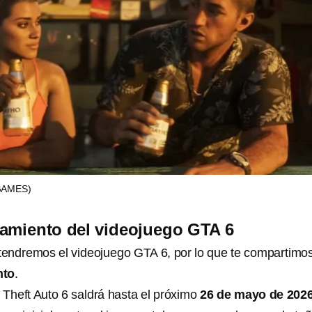
GAMES)
amiento del videojuego GTA 6
endremos el videojuego GTA 6, por lo que te compartimo
nto
.
 Theft Auto 6 saldrá hasta el próximo
26 de mayo de 202