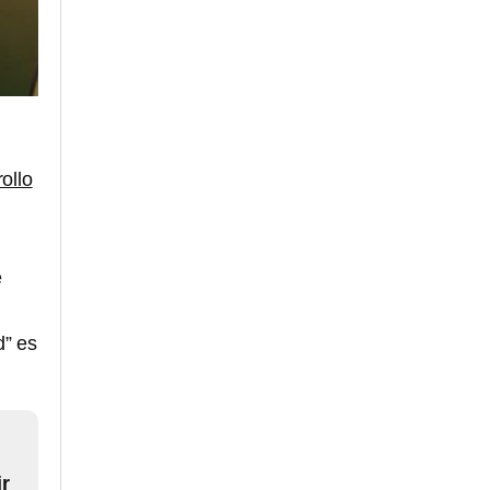
ollo
e
d” es
r