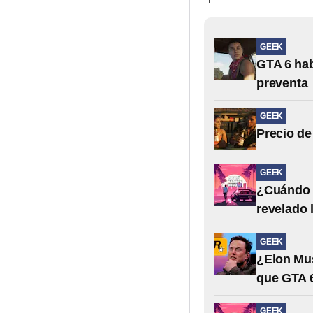
GEEK
GTA 6 hab
preventa
GEEK
Precio de
GEEK
¿Cuándo s
revelado 
GEEK
¿Elon Mu
que GTA 6
GEEK