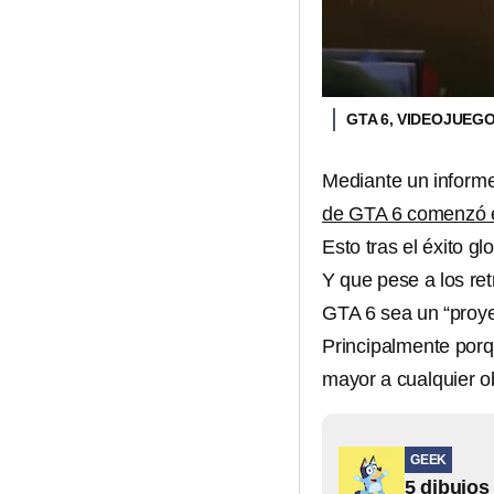
GTA 6, VIDEOJUEG
Mediante un informe
de GTA 6 comenzó e
Esto tras el éxito 
Y que pese a los ret
GTA 6 sea un “proye
Principalmente porq
mayor a cualquier o
GEEK
5 dibujos