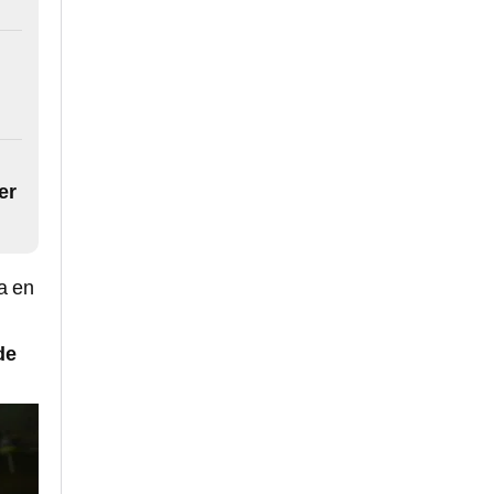
er
a en
de