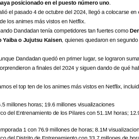
aya posicionado en el puesto número uno
.
ió el pasado 4 de octubre del 2024, llegó a colocarse en 
e los animes más vistos en Netflix.
cuando Dandadan tenía competidores tan fuertes como
De
o Yaiba o Jujutsu Kaisen
, quienes quedaron en segundo
 aunque Dandadan quedó en primer lugar, se lograron suma
orprendieron a finales del 2024 y siguen dando de qué ha
mos el top ten de los animes más vistos en Netflix, inclui
5 millones horas; 19.6 millones visualizaciones
co del Entrenamiento de los Pilares con 51.1M horas; 12
emporada 1 con 76.9 millones de horas; 8.1M visualizacio
o del Distrito de Entrenamiento con 33.7 millones de hor