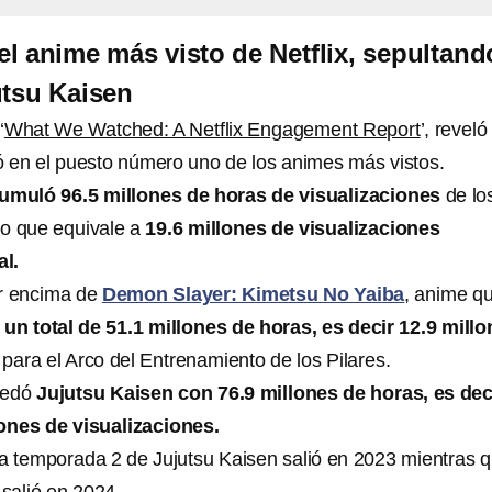
l anime más visto de Netflix, sepultand
utsu Kaisen
‘
What We Watched: A Netflix Engagement Report
’, revel
 en el puesto número uno de los animes más vistos.
muló 96.5 millones de horas de visualizaciones
de lo
 lo que equivale a
19.6 millones de visualizaciones
l.
or encima de
Demon Slayer: Kimetsu No Yaiba
, anime q
un total de 51.1 millones de horas, es decir 12.9 mill
s
para el Arco del Entrenamiento de los Pilares.
uedó
Jujutsu Kaisen con 76.9 millones de horas, es dec
lones de visualizaciones.
a temporada 2 de Jujutsu Kaisen salió en 2023 mientras q