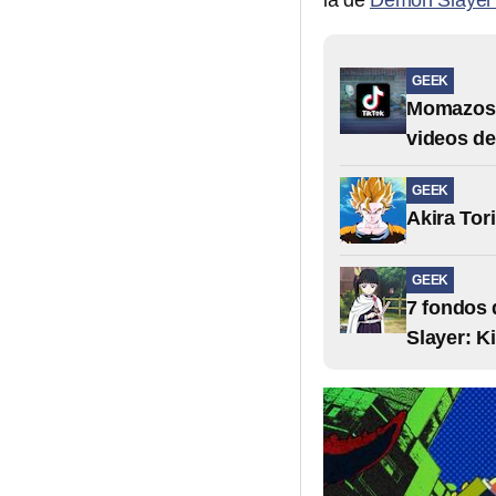
la de
Demon Slaye
GEEK
Momazos 
videos de
GEEK
Akira Tor
GEEK
7 fondos 
Slayer: K