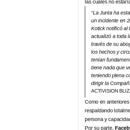
las cuales no estaría
“La Junta ha esta
un incidente en 2
Kotick notificó a
actualizó a toda 
través de su abo
los hechos y circ
tenían fundament
tiene nada que v
teniendo plena co
dirigir la Compañ
ACTIVISION BLI
Como en anteriores o
respaldando totalme
persona y capacidad
Por su parte,
Faceb