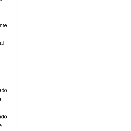
nte
al
ado
a
endo
e