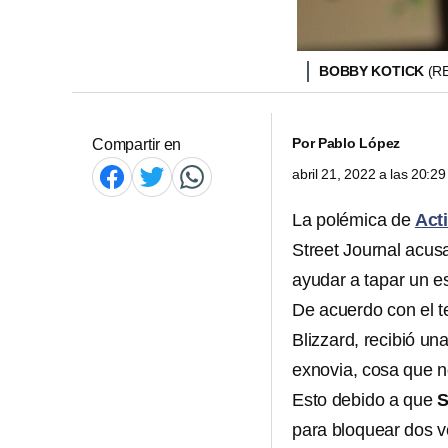
BOBBY KOTICK
(R
Por
Pablo López
Compartir en
abril 21, 2022 a las 20:
La polémica de
Acti
Street Journal acus
ayudar a tapar un 
De acuerdo con el t
Blizzard, recibió un
exnovia, cosa que 
Esto debido a que
S
para bloquear dos v