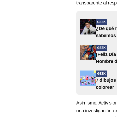
transparente al resp
GEEK
¿De qué m
sabemos
GEEK
¡Feliz Dí
Hombre de
GEEK
7 dibujos
colorear
Asimismo, Activision
una investigación e