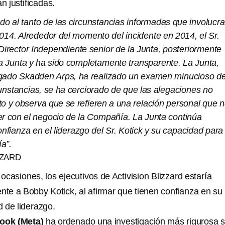
n justificadas.
do al tanto de las circunstancias informadas que involucr
014. Alrededor del momento del incidente en 2014, el Sr.
l Director Independiente senior de la Junta, posteriormente
la Junta y ha sido completamente transparente. La Junta,
gado Skadden Arps, ha realizado un examen minucioso d
unstancias, se ha cerciorado de que las alegaciones no
o y observa que se refieren a una relación personal que 
er con el negocio de la Compañía. La Junta continúa
nfianza en el liderazgo del Sr. Kotick y su capacidad para
ía”.
ZZARD
casiones, los ejecutivos de Activision Blizzard estaría
nte a Bobby Kotick, al afirmar que tienen confianza en su
 de liderazgo.
ook (Meta)
ha ordenado una investigación más rigurosa 