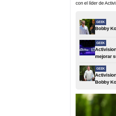
con el líder de Activ
GEEK
Bobby Kot
GEEK
Activisio
mejorar 
GEEK
Activisio
Bobby Ko