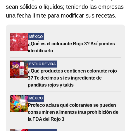
sean sólidos o líquidos; teniendo las empresas
una fecha límite para modificar sus recetas.
MÉXICO
¿Qué es el colorante Rojo 3? Así puedes
identificarlo
ESTILO DE VIDA
¿Qué productos contienen colorante rojo
3? Te decimos si es ingrediente de
panditas rojos y takis
MÉXICO
Profeco aclara qué colorantes se pueden
consumir en alimentos tras prohibición de
la FDA del Rojo 3