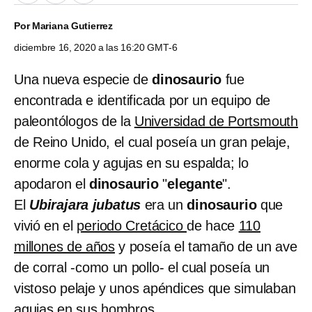
Por
Mariana Gutierrez
diciembre 16, 2020 a las 16:20 GMT-6
Una nueva especie de
dinosaurio
fue
encontrada e identificada por un equipo de
paleontólogos de la
Universidad de Portsmouth
de Reino Unido, el cual poseía un gran pelaje,
enorme cola y agujas en su espalda; lo
apodaron el
dinosaurio
"
elegante
".
El
Ubirajara jubatus
era un
dinosaurio
que
vivió en el
periodo Cretácico
de hace
110
millones de años
y poseía el tamaño de un ave
de corral -como un pollo- el cual poseía un
vistoso pelaje y unos apéndices que simulaban
agujas en sus hombros.