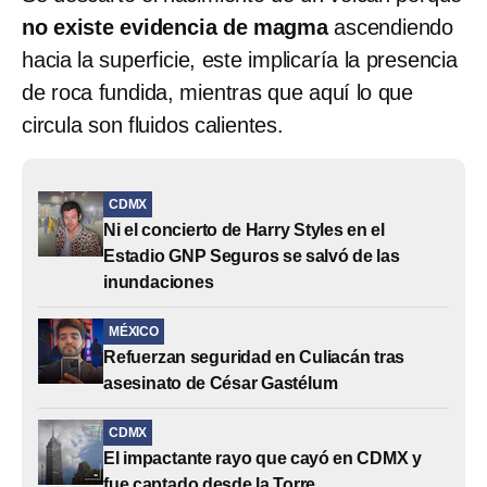
no existe evidencia de magma
ascendiendo
hacia la superficie, este implicaría la presencia
de roca fundida, mientras que aquí lo que
circula son fluidos calientes.
CDMX
Ni el concierto de Harry Styles en el
Estadio GNP Seguros se salvó de las
inundaciones
MÉXICO
Refuerzan seguridad en Culiacán tras
asesinato de César Gastélum
CDMX
El impactante rayo que cayó en CDMX y
fue captado desde la Torre