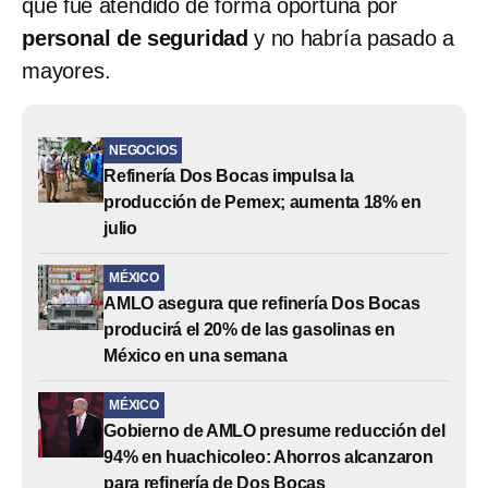
que fue atendido de forma oportuna por
personal de seguridad
y no habría pasado a
mayores.
NEGOCIOS
Refinería Dos Bocas impulsa la
producción de Pemex; aumenta 18% en
julio
MÉXICO
AMLO asegura que refinería Dos Bocas
producirá el 20% de las gasolinas en
México en una semana
MÉXICO
Gobierno de AMLO presume reducción del
94% en huachicoleo: Ahorros alcanzaron
para refinería de Dos Bocas