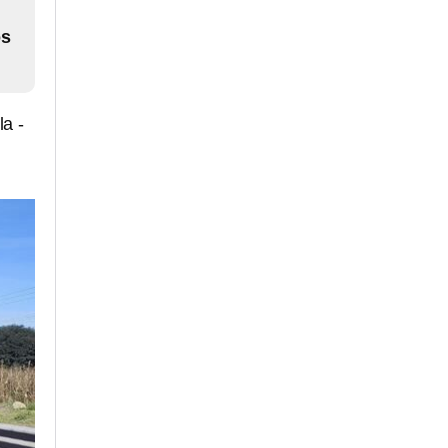
os
a -