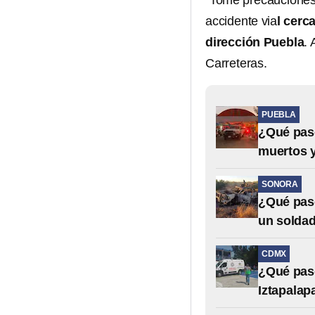
“Tome precauciones, 
accidente via
l cerc
dirección Puebla
. 
Carreteras.
PUEBLA
¿Qué pasó
muertos y
SONORA
¿Qué pasó
un soldad
CDMX
¿Qué pasó
Iztapalap