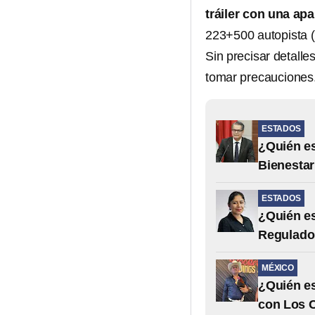
tráiler con una ap
223+500 autopista 
Sin precisar detalle
tomar precauciones
ESTADOS
¿Quién es
Bienestar
ESTADOS
¿Quién es
Regulado
MÉXICO
¿Quién es
con Los 