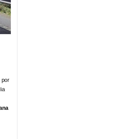
a
por
dia
ñana