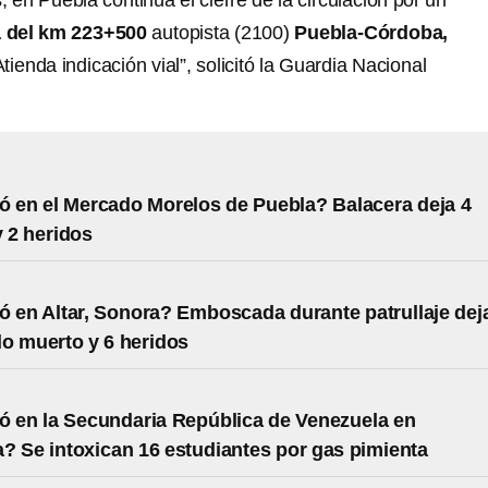
en Puebla continúa el cierre de la circulación por un
a del km 223+500
autopista (2100)
Puebla-Córdoba,
Atienda indicación vial”, solicitó la Guardia Nacional
 en el Mercado Morelos de Puebla? Balacera deja 4
 2 heridos
 en Altar, Sonora? Emboscada durante patrullaje dej
o muerto y 6 heridos
 en la Secundaria República de Venezuela en
a? Se intoxican 16 estudiantes por gas pimienta