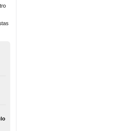
tro
stas
ulo