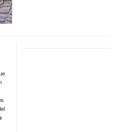
que
n
os
del
o