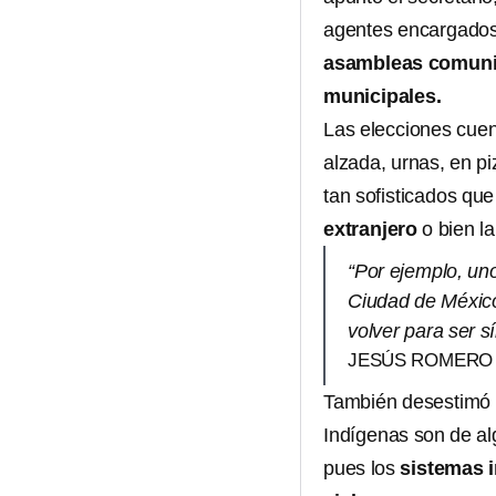
agentes encargados
asambleas comunit
municipales.
Las elecciones cue
alzada, urnas, en p
tan sofisticados qu
extranjero
o bien l
“Por ejemplo, un
Ciudad de México
volver para ser s
JESÚS ROMERO 
También desestimó 
Indígenas son de al
pues los
sistemas 