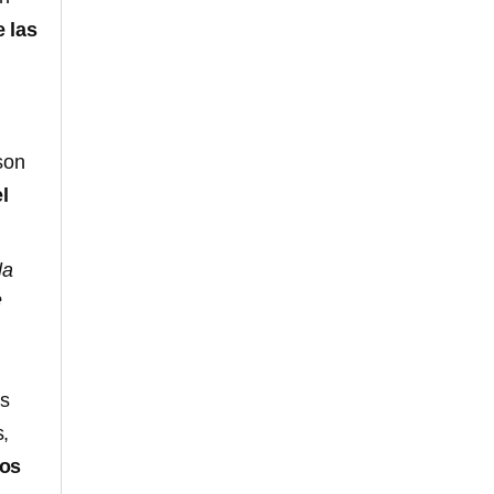
 las
son
l
la
e
os
s,
ios