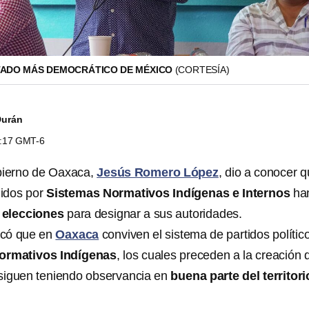
TADO MÁS DEMOCRÁTICO DE MÉXICO
(CORTESÍA)
Durán
6:17 GMT-6
obierno de Oaxaca,
Jesús Romero López
, dio a conocer 
idos por
Sistemas Normativos Indígenas e Internos
ha
s
elecciones
para designar a sus autoridades.
icó que en
Oaxaca
conviven el sistema de partidos polític
ormativos Indígenas
, los cuales preceden a la creación 
siguen teniendo observancia en
buena parte del territori