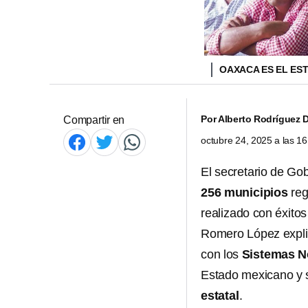
OAXACA ES EL ES
Por
Alberto Rodríguez 
Compartir en
octubre 24, 2025 a las 1
El secretario de G
256 municipios
reg
realizado con éxito
Romero López expl
con los
Sistemas N
Estado mexicano y 
estatal
.