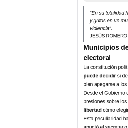
“En su totalidad 
y gritos en un mu
violencia”.
JESÚS ROMERO 
Municipios d
electoral
La constitución pol
puede decidir
si de
bien apegarse a lo
Desde el Gobierno d
presiones sobre los
libertad
cómo elegir
Esta peculiaridad h
apuntó el secretari