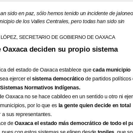
han sido en paz, sólo hemos tenido un incidente de jalone
nicipio de los Valles Centrales, pero todas han sido sin
LÓPEZ, SECRETARIO DE GOBIERNO DE OAXACA
e Oaxaca deciden su propio sistema
ítica del estado de Oaxaca establece que
cada municipio
sea ejercer el
sistema democrático
de partidos políticos
s
Sistemas Normativos Indígenas.
e Oaxaca no se hace cabildeo en un sentido u otro ni eje
 municipios, por lo que es
la gente quien decide en total
 a sus representantes.
ace de
Oaxaca el estado más democrático de todo el p
o, pues con estos sistemas se eligen desde
topiles
, que s