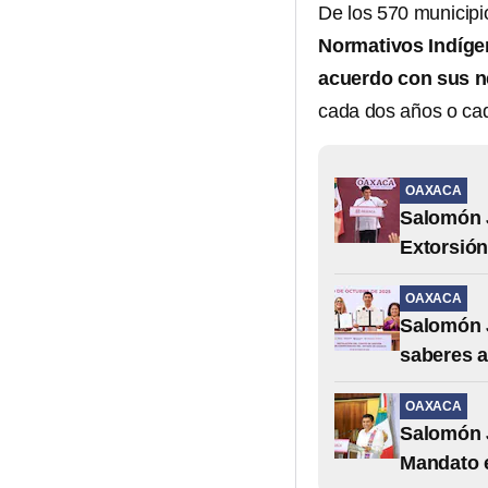
De los 570 municip
Normativos Indíg
acuerdo con sus 
cada dos años o cad
OAXACA
Salomón J
Extorsió
OAXACA
Salomón J
saberes a
OAXACA
Salomón J
Mandato 