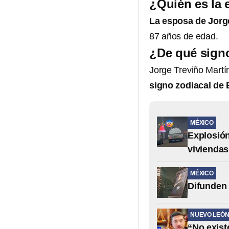
¿Quién es la 
La esposa de Jorge
87 años de edad.
¿De qué signo
​​​​Jorge Treviño M
signo zodiacal de 
MÉXICO
Explosión
viviendas
MÉXICO
Difunden 
NUEVO LEÓ
“No exist