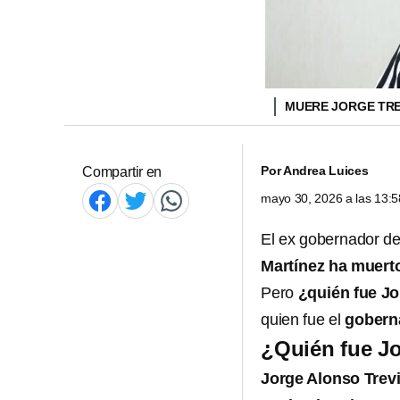
MUERE JORGE TR
Por
Andrea Luices
Compartir en
mayo 30, 2026 a las 13:
El ex gobernador d
Martínez ha muerto
Pero
¿quién fue Jo
quien fue el
gobern
¿Quién fue Jo
Jorge Alonso Trev