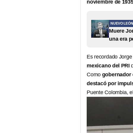
noviembre de 1935
NUEVO LEÓ
Muere Jo
una era po
Es recordado Jorge 
mexicano del PRI
q
Como
gobernador
destacó por impuls
Puente Colombia, el 