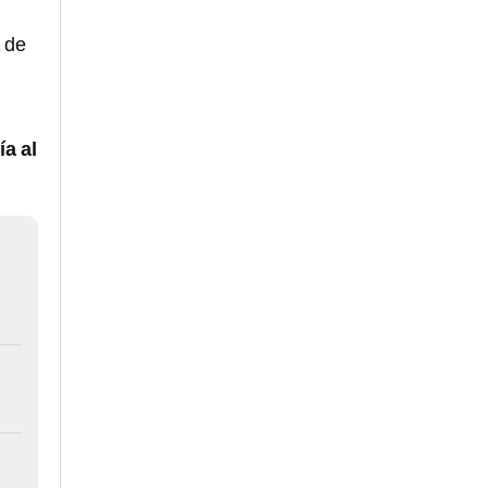
de
ía al