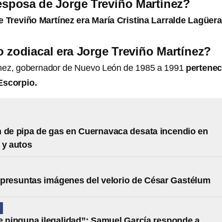
esposa de Jorge Treviño Martínez?
 Treviño Martínez era María Cristina Larralde Lagüera
 zodiacal era ​​Jorge Treviño Martínez?
artínez, gobernador de Nuevo León de 1985 a 1991
pertenec
Escorpio.
 de pipa de gas en Cuernavaca desata incendio en
 y autos
presuntas imágenes del velorio de César Gastélum
N
e ninguna ilegalidad”: Samuel García responde a