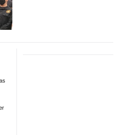
as
er