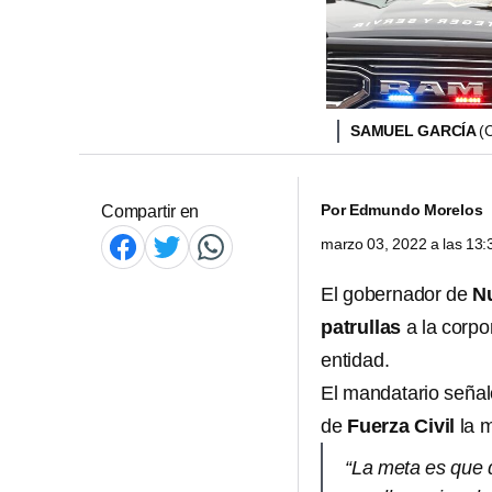
SAMUEL GARCÍA
(
Por
Edmundo Morelos
Compartir en
marzo 03, 2022 a las 13
El gobernador de
N
patrullas
a la corp
entidad.
El mandatario señaló
de
Fuerza Civil
la m
“La meta es que 