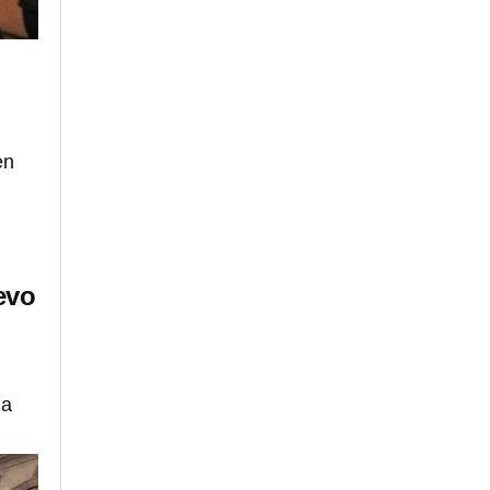
en
evo
la