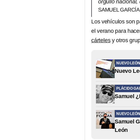
orgullo nacional,
SAMUEL GARCÍ
Los vehículos son p
el verano para hacer
cárteles
y otros grup
NUEVO LEÓ
Nuevo Leó
PLÁCIDO GA
Samuel ¿F
NUEVO LEÓ
Samuel Ga
León