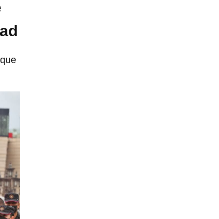
e
dad
 que