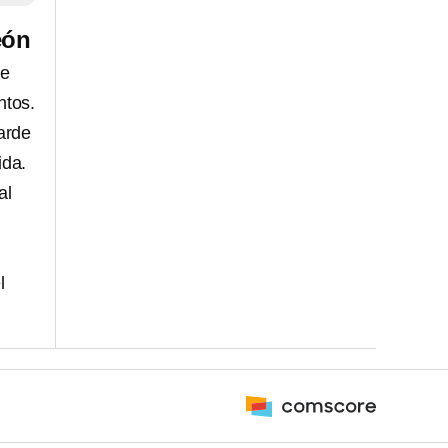
eón
de
ntos.
arde
ida.
al
l