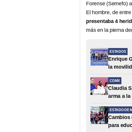
Forense (Semefo) al
El hombre, de entre
presentaba 4 heri
más en la pierna de
ESTADOS
Enrique G
la movili
CDMX
Claudia S
arma a la
ESTADO DE 
Cambios d
para educ