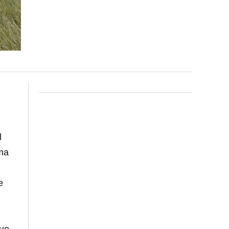
l
ima
e