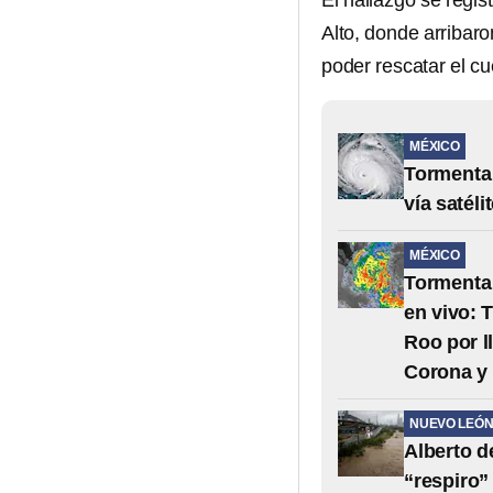
El hallazgo se regis
Alto, donde arribaro
poder rescatar el cu
MÉXICO
Tormenta 
vía satéli
MÉXICO
Tormenta 
en vivo: 
Roo por l
Corona y
NUEVO LEÓ
Alberto d
“respiro”