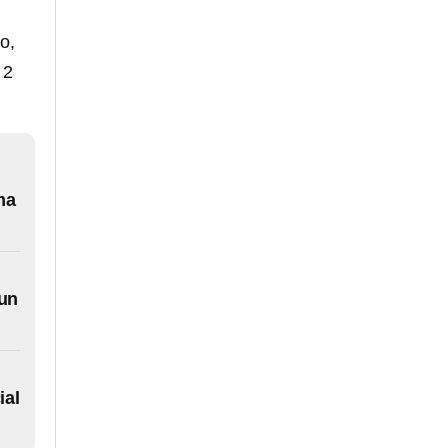
o,
 2
ma
 un
ial