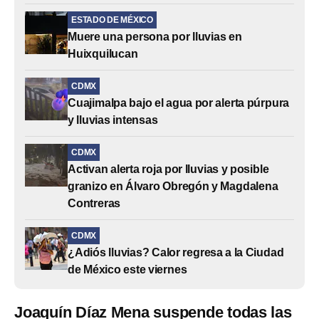
ESTADO DE MÉXICO
Muere una persona por lluvias en
Huixquilucan
CDMX
Cuajimalpa bajo el agua por alerta púrpura
y lluvias intensas
CDMX
Activan alerta roja por lluvias y posible
granizo en Álvaro Obregón y Magdalena
Contreras
CDMX
¿Adiós lluvias? Calor regresa a la Ciudad
de México este viernes
Joaquín Díaz Mena suspende todas las