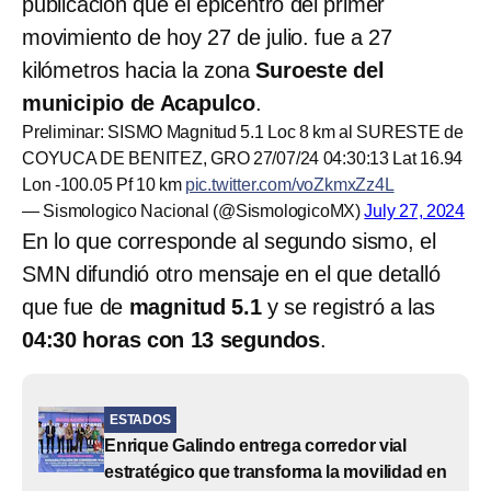
publicación que el epicentro del primer
movimiento de hoy 27 de julio. fue a 27
kilómetros hacia la zona
Suroeste del
municipio de Acapulco
.
Preliminar: SISMO Magnitud 5.1 Loc 8 km al SURESTE de
COYUCA DE BENITEZ, GRO 27/07/24 04:30:13 Lat 16.94
Lon -100.05 Pf 10 km
pic.twitter.com/voZkmxZz4L
— Sismologico Nacional (@SismologicoMX)
July 27, 2024
En lo que corresponde al segundo sismo, el
SMN difundió otro mensaje en el que detalló
que fue de
magnitud 5.1
y se registró a las
04:30 horas con 13 segundos
.
ESTADOS
Enrique Galindo entrega corredor vial
estratégico que transforma la movilidad en