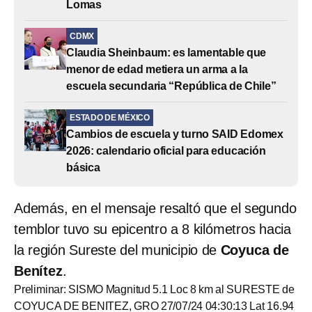
Lomas
CDMX
Claudia Sheinbaum: es lamentable que
menor de edad metiera un arma a la
escuela secundaria “República de Chile”
ESTADO DE MÉXICO
Cambios de escuela y turno SAID Edomex
2026: calendario oficial para educación
básica
Además, en el mensaje resaltó que el segundo
temblor tuvo su epicentro a 8 kilómetros hacia
la región Sureste del municipio de
Coyuca de
Benítez
.
Preliminar: SISMO Magnitud 5.1 Loc 8 km al SURESTE de
COYUCA DE BENITEZ, GRO 27/07/24 04:30:13 Lat 16.94