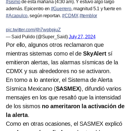
#sismo
de esta mañana (4:30 am). Y estuvo algo largo
además. Epicentro en
#Guerrero
, magnitud 5.1 y fuerte en
#Acapulco
, según reportan.
#CDMX
#temblor
pic.twitter.com/4h7wpbpjuZ
— Said Pulido (@Super_Said)
July 27, 2024
Por ello, algunos otros reclamaron que
mientras sistemas como el de
SkyAlert
sí
emitieron alertas, las alarmas sísmicas de la
CDMX y sus alrededores no se activaron.
En torno a lo anterior, el Sistema de Alerta
Sísmica Mexicano (
SASMEX
), difundió varios
mensajes en los que resaltó que la intensidad
de los sismos
no ameritaron la activación de
la alerta
.
Como en otras ocasiones, el SASMEX explicó