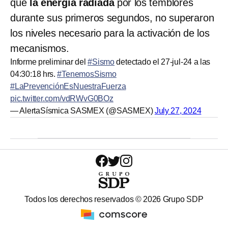
que
la energía radiada
por los temblores
durante sus primeros segundos, no superaron
los niveles necesario para la activación de los
mecanismos.
Informe preliminar del
#Sismo
detectado el 27-jul-24 a las
04:30:18 hrs.
#TenemosSismo
#LaPrevenciónEsNuestraFuerza
pic.twitter.com/vdRWvG0BOz
— AlertaSísmica SASMEX (@SASMEX)
July 27, 2024
Todos los derechos reservados ©
2026
Grupo SDP