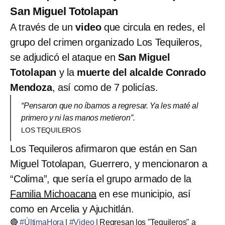
San Miguel Totolapan
A través de un
video
que circula en redes, el
grupo del crimen organizado Los Tequileros,
se adjudicó el ataque en
San Miguel
Totolapan
y la
muerte del alcalde Conrado
Mendoza
, así como de 7 policías.
“Pensaron que no íbamos a regresar. Ya les maté al
primero y ni las manos metieron”.
LOS TEQUILEROS
Los Tequileros afirmaron que están en San
Miguel Totolapan, Guerrero, y mencionaron a
“Colima”, que sería el grupo armado de la
Familia Michoacana
en ese municipio, así
como en Arcelia y Ajuchitlán.
🔴
#ÚltimaHora
|
#Video
| Regresan los "Tequileros" a