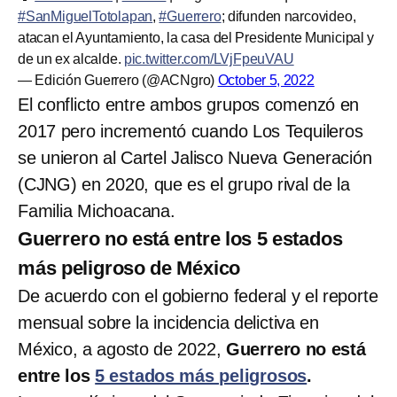
#SanMiguelTotolapan
,
#Guerrero
; difunden narcovideo,
atacan el Ayuntamiento, la casa del Presidente Municipal y
de un ex alcalde.
pic.twitter.com/LVjFpeuVAU
— Edición Guerrero (@ACNgro)
October 5, 2022
El conflicto entre ambos grupos comenzó en
2017 pero incrementó cuando Los Tequileros
se unieron al Cartel Jalisco Nueva Generación
(CJNG) en 2020, que es el grupo rival de la
Familia Michoacana.
Guerrero no está entre los 5 estados
más peligroso de México
De acuerdo con el gobierno federal y el reporte
mensual sobre la incidencia delictiva en
México, a agosto de 2022,
Guerrero
no está
entre los
5 estados más peligrosos
.