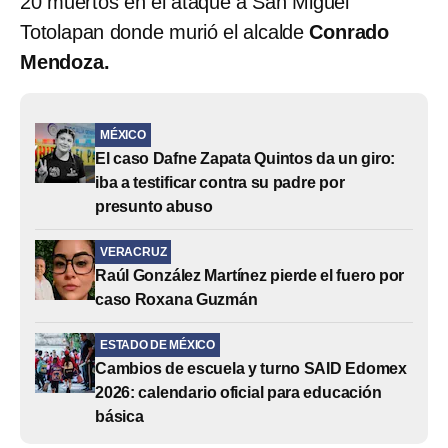
20 muertos en el ataque a San Miguel
Totolapan donde murió el alcalde
Conrado
Mendoza.
MÉXICO
El caso Dafne Zapata Quintos da un giro:
iba a testificar contra su padre por
presunto abuso
VERACRUZ
Raúl González Martínez pierde el fuero por
caso Roxana Guzmán
ESTADO DE MÉXICO
Cambios de escuela y turno SAID Edomex
2026: calendario oficial para educación
básica