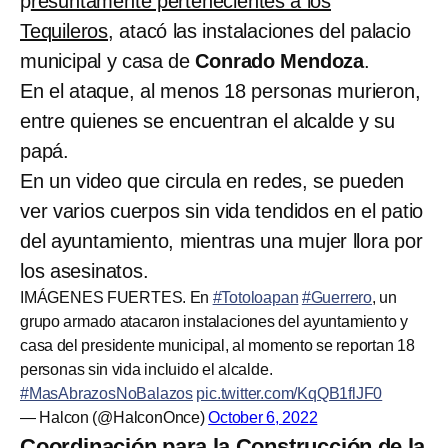
p
resuntamente pertenecientes a los
Tequileros
, atacó las instalaciones del palacio
municipal y casa de
Conrado Mendoza
.
En el ataque, al menos 18 personas murieron,
entre quienes se encuentran el alcalde y su
papá.
En un video que circula en redes, se pueden
ver varios cuerpos sin vida tendidos en el patio
del ayuntamiento, mientras una mujer llora por
los asesinatos.
IMÁGENES FUERTES. En
#Totoloapan
#Guerrero
, un
grupo armado atacaron instalaciones del ayuntamiento y
casa del presidente municipal, al momento se reportan 18
personas sin vida incluido el alcalde.
#MasAbrazosNoBalazos
pic.twitter.com/KqQB1flJF0
— Halcon (@HalconOnce)
October 6, 2022
Coordinación para la Construcción de la