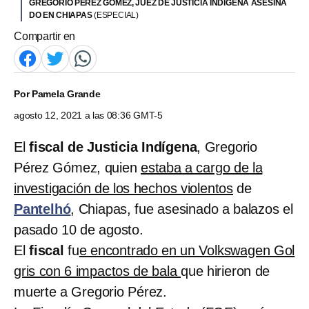
GREGORIO PÉREZ GÓMEZ, JUEZ DE JUSTICIA INDÍGENA ASESINA
DO EN CHIAPAS
(ESPECIAL)
Compartir en
Por
Pamela Grande
agosto 12, 2021 a las 08:36 GMT-5
El
fiscal de Justicia Indígena
, Gregorio
Pérez Gómez, quien
estaba a cargo de la
investigación de los hechos violentos
de
Pantelhó
, Chiapas, fue asesinado a balazos el
pasado 10 de agosto.
El
fiscal
fu
e encontrado en un Volkswagen Gol
gris con 6 impactos de bala
que hirieron de
muerte a Gregorio Pérez.