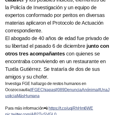
la Policía de Investigación y un equipo de
expertos conformado por peritos en diversas
materias aplicaron el Protocolo de Actuación
correspondiente.
El abogado de 40 años de edad fue privado de
su libertad el pasado 6 de diciembre
junto con
otros tres acompañantes
con quienes se
encontraba conviviendo en un restaurante en
Tuxtla Gutiérrez. Se trataría de dos de sus
amigos y su chofer.
Investiga FGE hallazgo de restos humanos en
Ocozocoautla
#FGEChiapas
#089DenunciaAnónima
#UnaJ
usticiaMásHumana
Para más información📲
https://t.co/uqjRhHm6WE
pic.twitter.com/AB2TuSVGL0