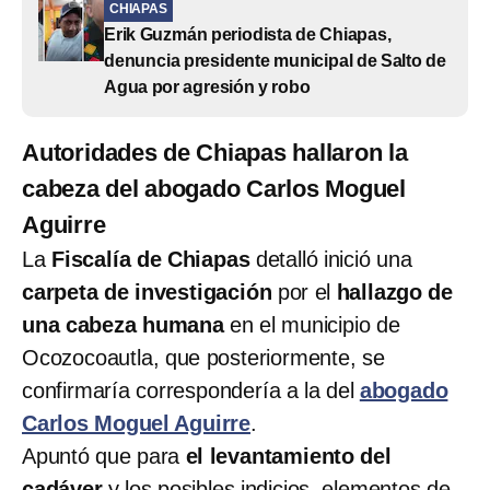
CHIAPAS
Erik Guzmán periodista de Chiapas,
denuncia presidente municipal de Salto de
Agua por agresión y robo
Autoridades de Chiapas hallaron la
cabeza del abogado Carlos Moguel
Aguirre
La
Fiscalía de Chiapas
detalló inició una
carpeta de investigación
por el
hallazgo de
una cabeza humana
en el municipio de
Ocozocoautla, que posteriormente, se
confirmaría correspondería a la del
abogado
Carlos Moguel Aguirre
.
Apuntó que para
el levantamiento del
cadáver
y los posibles indicios, elementos de