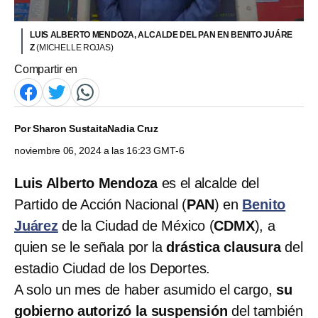
LUIS ALBERTO MENDOZA, ALCALDE DEL PAN EN BENITO JUÁRE
Z
(MICHELLE ROJAS)
Compartir en
Por
Sharon Sustaita
Nadia Cruz
noviembre 06, 2024 a las 16:23 GMT-6
Luis Alberto Mendoza
es el alcalde del
Partido de Acción Nacional (
PAN
) en
Benito
Juárez
de la Ciudad de México (
CDMX
), a
quien se le señala por la
drástica clausura
del
estadio Ciudad de los Deportes.
A solo un mes de haber asumido el cargo,
su
gobierno autorizó la suspensión
del también