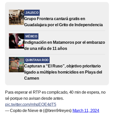
JALISCO
Grupo Frontera cantará gratis en
Guadalajara por el Grito de Independencia
MÉXICO
Indignación en Matamoros por el embarazo
de una niña de 11 años
QUINTANA ROO
Capturan a “El Ruso”, objetivo prioritario
ligado a múltiples homicidios en Playa del
Carmen
Para esperar el RTP es complicado, 40 min de espera, no
sé porque no avisan desde antes.
pic.twitter.com/mhqEQE4dT5
— Copito de Nieve ❄️ (@bren94reyes)
March 11, 2024