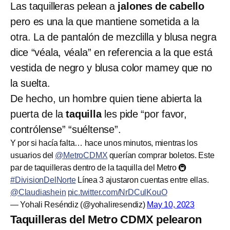
Las taquilleras pelean a
jalones de cabello
pero es una la que mantiene sometida a la
otra. La de pantalón de mezclilla y blusa negra
dice “véala, véala” en referencia a la que está
vestida de negro y blusa color mamey que no
la suelta.
De hecho, un hombre quien tiene abierta la
puerta de la
taquilla
les pide “por favor,
contrólense” “suéltense”.
Y por si hacía falta… hace unos minutos, mientras los
usuarios del ⁦
@MetroCDMX
⁩ querían comprar boletos. Este
par de taquilleras dentro de la taquilla del Metro 🚇
#DivisionDelNorte
Línea 3 ajustaron cuentas entre ellas.
@Claudiashein
⁩
pic.twitter.com/NrDCulKouO
— Yohali Reséndiz (@yohaliresendiz)
May 10, 2023
Taquilleras del Metro CDMX pelearon