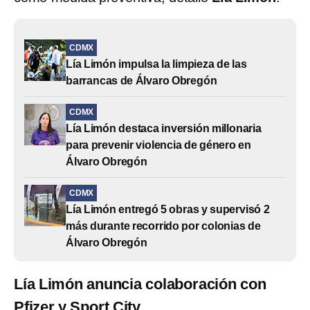
CDMX
Lía Limón impulsa la limpieza de las
barrancas de Álvaro Obregón
CDMX
Lía Limón destaca inversión millonaria
para prevenir violencia de género en
Álvaro Obregón
CDMX
Lía Limón entregó 5 obras y supervisó 2
más durante recorrido por colonias de
Álvaro Obregón
Lía Limón anuncia colaboración con
Pfizer y Sport City