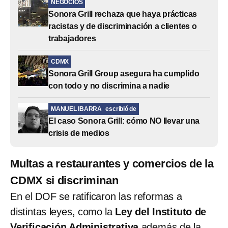
NEGOCIOS
Sonora Grill rechaza que haya prácticas
racistas y de discriminación a clientes o
trabajadores
CDMX
Sonora Grill Group asegura ha cumplido
con todo y no discrimina a nadie
MANUEL IBARRA
escribió de
El caso Sonora Grill: cómo NO llevar una
crisis de medios
Multas a restaurantes y comercios de la
CDMX si discriminan
En el DOF se ratificaron las reformas a
distintas leyes, como la
Ley del Instituto de
Verificación Administrativa
además de la