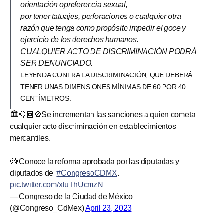
orientación opreferencia sexual,
por tener tatuajes, perforaciones o cualquier otra
razón que tenga como propósito impedir el goce y
ejercicio de los derechos humanos.
CUALQUIER ACTO DE DISCRIMINACIÓN PODRÁ
SER DENUNCIADO.
LEYENDA CONTRA LA DISCRIMINACIÓN, QUE DEBERÁ
TENER UNAS DIMENSIONES MÍNIMAS DE 60 POR 40
CENTÍMETROS.
🏛️🤚🏾🚫Se incrementan las sanciones a quien cometa
cualquier acto discriminación en establecimientos
mercantiles.
🧐 Conoce la reforma aprobada por las diputadas y
diputados del
#CongresoCDMX
.
pic.twitter.com/xluThUcmzN
— Congreso de la Ciudad de México
(@Congreso_CdMex)
April 23, 2023