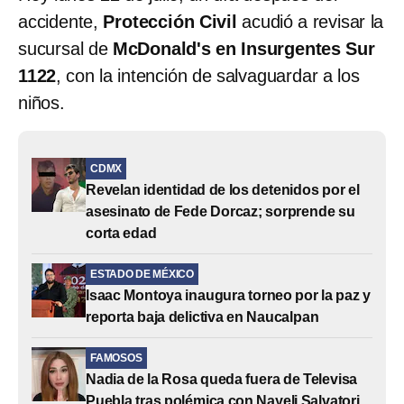
accidente,
Protección Civil
acudió a revisar la
sucursal de
McDonald's en Insurgentes Sur
1122
, con la intención de salvaguardar a los
niños.
CDMX
Revelan identidad de los detenidos por el
asesinato de Fede Dorcaz; sorprende su
corta edad
ESTADO DE MÉXICO
Isaac Montoya inaugura torneo por la paz y
reporta baja delictiva en Naucalpan
FAMOSOS
Nadia de la Rosa queda fuera de Televisa
Puebla tras polémica con Nayeli Salvatori