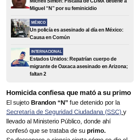
Michell Simón: Fiscalía de CDMX detiene a
Miguel “N” por su feminicidio
MÉXICO
Un policía es asesinado al día en México:
Causa en Común
INTERNACIONAL
Estados Unidos: Repatrían cuerpo de
migrante de Oaxaca asesinado en Arizona;
faltan 2
Homicida confiesa que mató a su primo
El sujeto
Brandon “N”
fue detenido por la
Secretaría de Seguridad Ciudadana (SSC)
y
llevado al Ministerio Público, donde ahí
confesó que se trataba de su
primo.
Se desconoce a ciencia cierta cómo se dio el