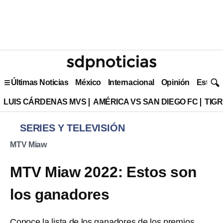
Últimas Noticias
México
Internacional
Opinión
Estilo 
LUIS CÁRDENAS MVS
AMÉRICA VS SAN DIEGO FC
TIG
SERIES Y TELEVISIÓN
MTV Miaw
MTV Miaw 2022: Estos son
los ganadores
Conoce la lista de los ganadores de los premios