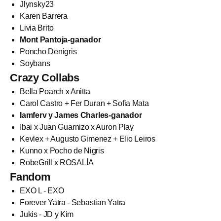
Jlynsky23
Karen Barrera
Livia Brito
Mont Pantoja-ganador
Poncho Denigris
Soybans
Crazy Collabs
Bella Poarch x Anitta
Carol Castro + Fer Duran + Sofia Mata
Iamferv y James Charles-ganador
Ibai x Juan Guarnizo x Auron Play
Kevlex + Augusto Gimenez + Elio Leiros
Kunno x Pocho de Nigris
RobeGrill x ROSALÍA
Fandom
EXO L - EXO
Forever Yatra - Sebastian Yatra
Jukis - JD y Kim