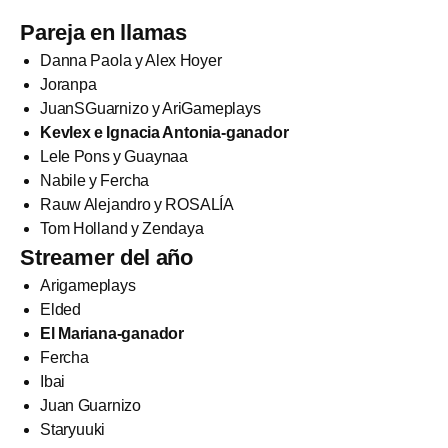
Pareja en llamas
Danna Paola y Alex Hoyer
Joranpa
JuanSGuarnizo y AriGameplays
Kevlex e Ignacia Antonia-ganador
Lele Pons y Guaynaa
Nabile y Fercha
Rauw Alejandro y ROSALÍA
Tom Holland y Zendaya
Streamer del año
Arigameplays
Elded
El Mariana-ganador
Fercha
Ibai
Juan Guarnizo
Staryuuki