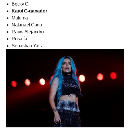
Becky G
Karol G-ganador
Maluma
Natanael Cano
Rauw Alejandro
Rosalía
Sebastian Yatra