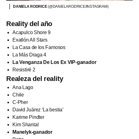
DANIELA RODRICE
(@DANIELARODRICE/INSTAGRAM)
Reality del año
Acapulco Shore 9
Exatlón All Stars
La Casa de los Famosos
La Más Draga 4
La Venganza De Los Ex VIP-ganador
Resistiré 2
Realeza del reality
Ana Lago
Chile
C-Pher
David Juárez ‘La bestia’
Karime Pindter
Kim Shantal
Manelyk-ganador