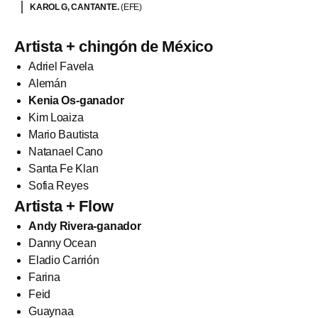
KAROL G, CANTANTE.
(EFE)
Artista + chingón de México
Adriel Favela
Alemán
Kenia Os-ganador
Kim Loaiza
Mario Bautista
Natanael Cano
Santa Fe Klan
Sofia Reyes
Artista + Flow
Andy Rivera-ganador
Danny Ocean
Eladio Carrión
Farina
Feid
Guaynaa