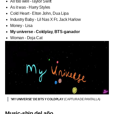
All too well -Taylor Swift
As it was - Harry Styles
Cold Heart - Elton John, Dua Lipa
Industry Baby - Lil Nas X Ft. Jack Harlow
Money - Lisa
My universe - Coldplay, BTS-ganador
Woman - Doja Cat
'MY UNIVERSE' DE BTS Y COLDPLAY
(CAPTURA DE PANTALLA)
Music-ship del año