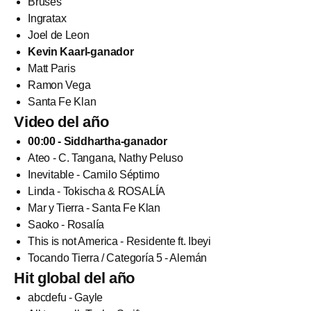
Bruses
Ingratax
Joel de Leon
Kevin Kaarl-ganador
Matt Paris
Ramon Vega
Santa Fe Klan
Video del año
00:00 - Siddhartha-ganador
Ateo - C. Tangana, Nathy Peluso
Inevitable - Camilo Séptimo
Linda - Tokischa & ROSALÍA
Mar y Tierra - Santa Fe Klan
Saoko - Rosalía
This is not America - Residente ft. Ibeyi
Tocando Tierra / Categoría 5 - Alemán
Hit global del año
abcdefu - Gayle