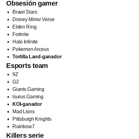
Obsesión gamer
Brawl Stars
Disney Mirror Verse
Elden Ring
Fortnite
Halo Infinite
Pokemon Arceus
Tortilla Land-ganador
Esports team
9Z
G2
Giants Gaming
Isurus Gaming
KOI-ganador
Mad Lions
Pittsburgh Knights
Rainbow7
Killers serie