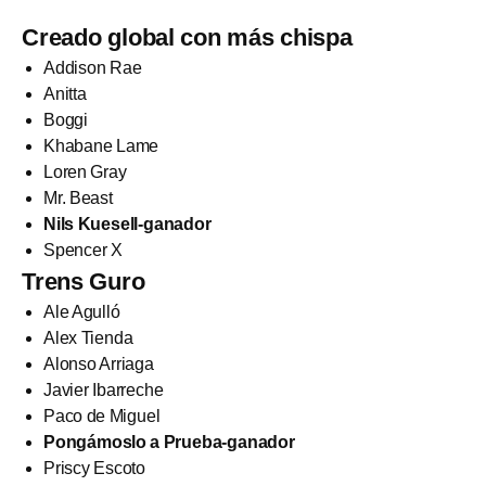
Creado global con más chispa
Addison Rae
Anitta
Boggi
Khabane Lame
Loren Gray
Mr. Beast
Nils Kuesell-ganador
Spencer X
Trens Guro
Ale Agulló
Alex Tienda
Alonso Arriaga
Javier Ibarreche
Paco de Miguel
Pongámoslo a Prueba-ganador
Priscy Escoto