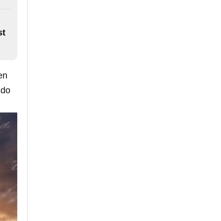
st
en
ndo