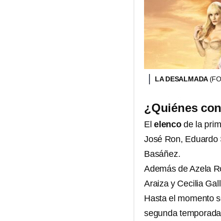
LA DESALMADA
(F
¿Quiénes con
El
elenco
de la pri
José Ron, Eduardo 
Basáñez.
Además de Azela Rob
Araiza y Cecilia Gal
Hasta el momento se
segunda temporada; 