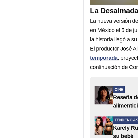
La Desalmada
La nueva versión d
en México el 5 de ju
la historia llegó a su 
El productor José Al
temporada
, proyec
continuación de Cor
CINE
Reseña de
alimentic
TENDENCIA
Karely Ru
su bebé