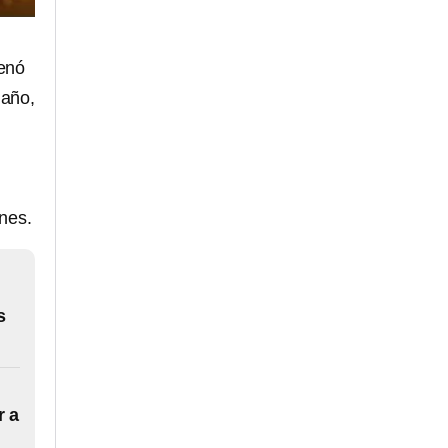
renó
 año,
nes.
s
r a