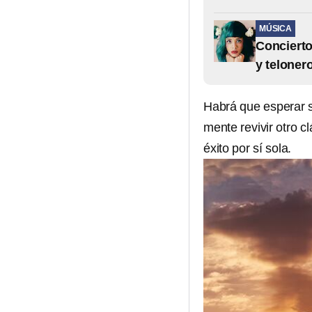
MÚSICA
Concierto
y teloner
Habrá que esperar s
mente revivir otro c
éxito por sí sola.