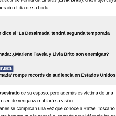
lrededor de Fernanda Linares (
Livia Brito
), una mujer cuy
perado el día de su boda.
to dice si ‘La Desalmada’ tendrá segunda temporada
ada: ¿Marlene Favela y Livia Brito son enemigas?
LEVISIÓN
mada’ rompe records de audiencia en Estados Unidos
asesinato
de su esposo, pero además es víctima de una
La sed de venganza nublará su visión.
lanes se complican una vez que conoce a Rafael Toscano