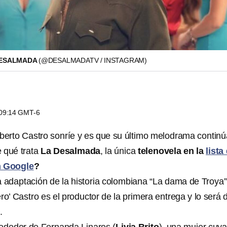
DESALMADA
(@DESALMADATV / INSTAGRAM)
s 09:14 GMT-6
lberto Castro sonríe y es que su último melodrama continú
 qué trata
La Desalmada
, la única
telenovela en la
lista
n Google
?
a adaptación de la historia colombiana “La dama de Troya”
ro’ Castro es el productor de la primera entrega y lo será d
.