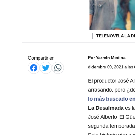
TELENOVELA LA 
Por
Yazmín Medina
Compartir en
diciembre 09, 2021 a la
El productor José A
arrasando, pero ¿de
lo más buscado e
La Desalmada
es l
José Alberto ‘El Güe
segunda temporada