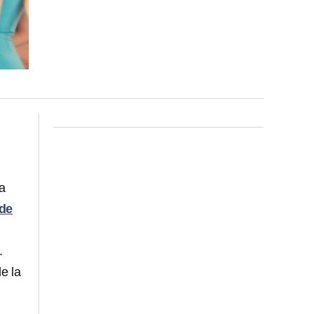
a
 de
.
e la