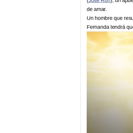
(
José Ron
), un apu
de amar.
Un hombre que resul
Fernanda tendrá que