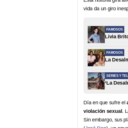
Esta historia gira a
vida da un giro ines
FAMOSOS
Livia Bri
FAMOSOS
La Desalm
SERIES Y TE
‘La Desal
Día en que sufre el
violación sexual
. 
Sin embargo, sus p