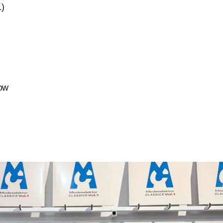
1)
row