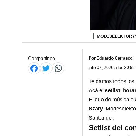
MODESELEKTOR
(
Por
Eduardo Carrasco
Compartir en
julio 07, 2026 a las 20:5
Te damos todos los 
Acá el
setlist
,
horar
El duo de música e
Szary
, Modeselekto
Santander.
Setlist del c