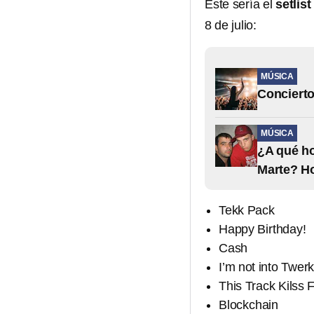
Este sería el
setlist
8 de julio:
MÚSICA
Concierto
MÚSICA
¿A qué ho
Marte? Hor
Tekk Pack
Happy Birthday!
Cash
I’m not into Twerk
This Track Kilss 
Blockchain