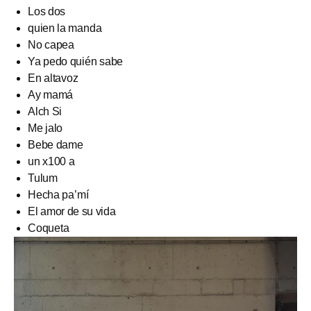
Los dos
quien la manda
No capea
Ya pedo quién sabe
En altavoz
Ay mamá
Alch Si
Me jalo
Bebe dame
un x100 a
Tulum
Hecha pa’mí
El amor de su vida
Coqueta