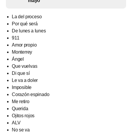
mayo
La del proceso
Por qué será
De lunes a lunes
911
Amor propio
Monterrey
Ángel
Que vuelvas
Di que sí
Le va a doler
Imposible
Corazón espinado
Me retiro
Querida
Ojitos rojos
ALV
No se va