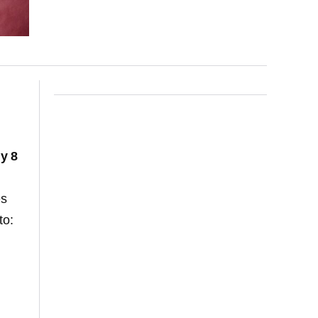
 y 8
es
to: