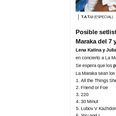
T.A.T.U
(ESPECIAL)
Posible setlis
Maraka del 7 
Lena Katina y Juli
en concierto a La M
Se espera que los
p
La Maraka sean los 
All the Things Sh
Friend or Foe
220
30 Minut
Lubov V Kazhdo
You and I