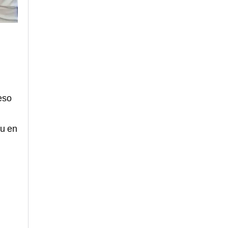
eso
.u en