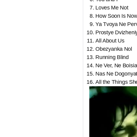
Loves Me Not
How Soon Is No
Ya Tvoya Ne Per
Prostye Dvizheni
All About Us
Obezyanka Nol
Running Blind
Ne Ver, Ne Boisi
Nas Ne Dogonya
All the Things Sh