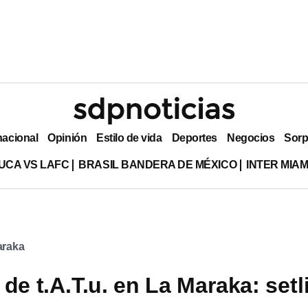
nacional
Opinión
Estilo de vida
Deportes
Negocios
Sorp
UCA VS LAFC
BRASIL BANDERA DE MÉXICO
INTER MIA
araka
de t.A.T.u. en La Maraka: setl