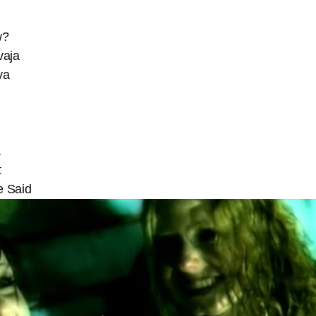
w?
vaja
ya
a
t
e Said