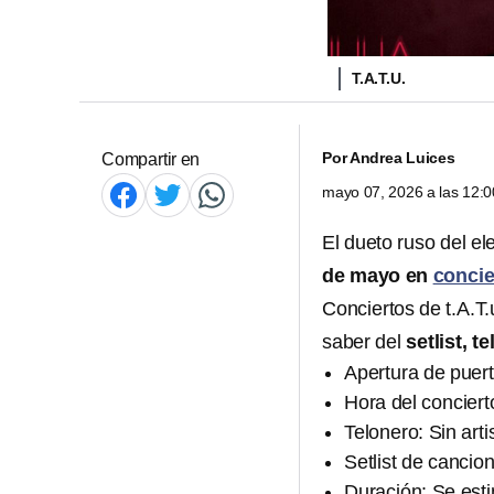
T.A.T.U.
Por
Andrea Luices
Compartir en
mayo 07, 2026 a las 12:
El dueto ruso del e
de mayo en
concie
Conciertos de t.A.T
saber del
setlist, 
Apertura de puert
Hora del conciert
Telonero: Sin arti
Setlist de canci
Duración: Se est