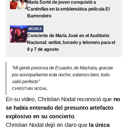
María Sorté de joven conquistó a
Cantinflas en la emblemática película El
Barrendero
MÚSICA
Concierto de María José en el Auditorio
Nacional: setlist, horario y telonero para el
6 y 7 de agosto
“Mi gente preciosa de Ecuador, de Machala, gracias
por acompañarme esta noche, estamos bien, todo
salió perfecto”
CHRISTIAN NODAL
En su video, Christian Nodal reconoció que
no
se había enterado del presunto artefacto
explosivo en su concierto
.
Christian Nodal dejó en claro que
la única