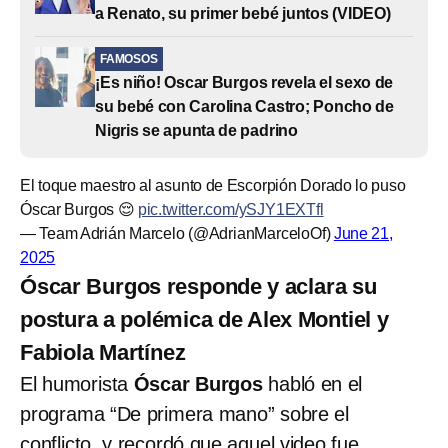
a Renato, su primer bebé juntos (VIDEO)
FAMOSOS
¡Es niño! Oscar Burgos revela el sexo de
su bebé con Carolina Castro; Poncho de
Nigris se apunta de padrino
El toque maestro al asunto de Escorpión Dorado lo puso
Óscar Burgos 😌
pic.twitter.com/ySJY1EXTfl
— Team Adrián Marcelo (@AdrianMarceloOf)
June 21,
2025
Óscar Burgos responde y aclara su
postura a polémica de Alex Montiel y
Fabiola Martínez
El humorista
Óscar Burgos
habló en el
programa “De primera mano” sobre el
conflicto, y recordó que aquel video fue