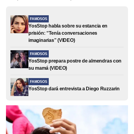
FAMOSOS
YosStop habla sobre su estancia en
prisión: “Tenía conversaciones
imaginarias” (VIDEO)
FAMOSOS
YosStop prepara postre de almendras con
su mamá (VIDEO)
FAMOSOS
YosStop dará entrevista a Diego Ruzzarin