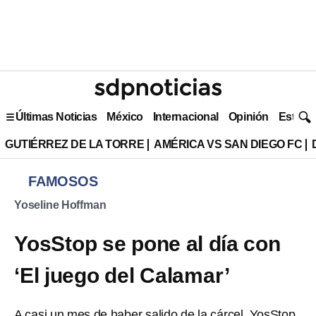
Últimas Noticias
México
Internacional
Opinión
Estilo 
GUTIÉRREZ DE LA TORRE
AMÉRICA VS SAN DIEGO FC
FAMOSOS
Yoseline Hoffman
YosStop se pone al día con
‘El juego del Calamar’
A casi un mes de haber salido de la cárcel, YosStop