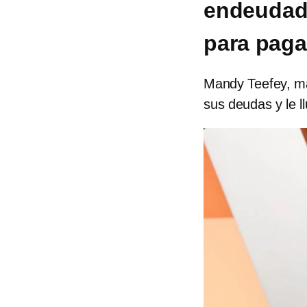
endeudada
para paga
Mandy Teefey, m
sus deudas y le ll