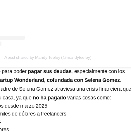
A post shared by Mandy Teefey (@mandyteefey)
 para poder
pagar sus deudas
, especialmente con los
tartup Wonderland,
cofundada con Selena Gomez
.
dre de Selena Gomez atraviesa una crisis financiera que
su casa, ya que
no ha pagado
varias cosas como:
os desde marzo 2025
iles de dólares a freelancers
s
ores