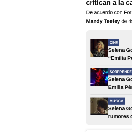
critican a la 
De acuerdo con For
Mandy Teefey
de 4
CINE
Selena Go
“Emilia P
SORPRENDE
Selena Go
Emilia Pé
MÚSICA
Selena G
rumores d