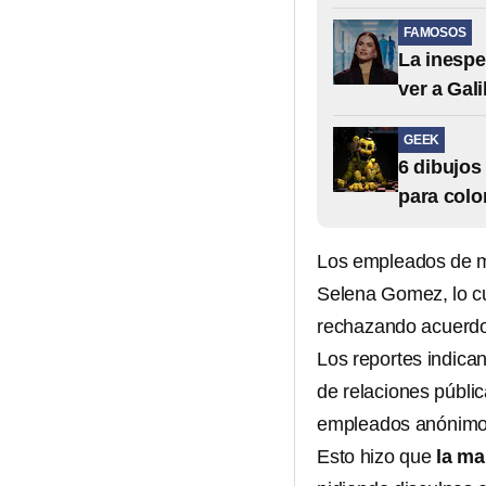
FAMOSOS
La inespe
ver a Gali
GEEK
6 dibujos
para colo
Los empleados de m
Selena Gomez, lo c
rechazando acuerdos 
Los reportes indica
de relaciones públi
empleados anónimo
Esto hizo que
la ma