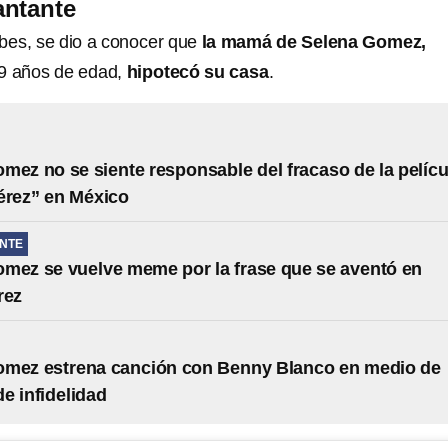
cantante
bes, se dio a conocer que
la mamá de Selena Gomez,
9 años de edad,
hipotecó su casa
.
mez no se siente responsable del fracaso de la pelícu
érez” en México
NTE
mez se vuelve meme por la frase que se aventó en
rez
omez estrena canción con Benny Blanco en medio de
e infidelidad