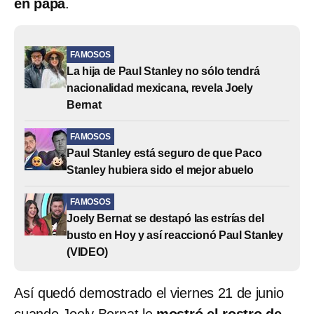
en papá
.
FAMOSOS
La hija de Paul Stanley no sólo tendrá
nacionalidad mexicana, revela Joely
Bernat
FAMOSOS
Paul Stanley está seguro de que Paco
Stanley hubiera sido el mejor abuelo
FAMOSOS
Joely Bernat se destapó las estrías del
busto en Hoy y así reaccionó Paul Stanley
(VIDEO)
Así quedó demostrado el viernes 21 de junio
cuando Joely Bernat le
mostró el rostro de