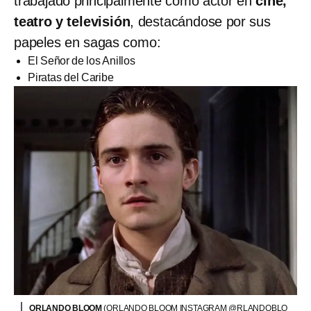
trabajado principalmente como actor en
cine,
teatro y televisión
, destacándose por sus
papeles en sagas como:
El Señor de los Anillos
Piratas del Caribe
ORLANDO BLOOM
(ORLANDO BLOOM INSTAGRAM @RLANDOBLO