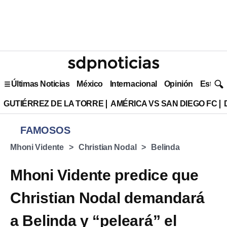
Últimas Noticias
México
Internacional
Opinión
Estilo 
GUTIÉRREZ DE LA TORRE
AMÉRICA VS SAN DIEGO FC
FAMOSOS
Mhoni Vidente
Christian Nodal
Belinda
Mhoni Vidente predice que
Christian Nodal demandará
a Belinda y “peleará” el