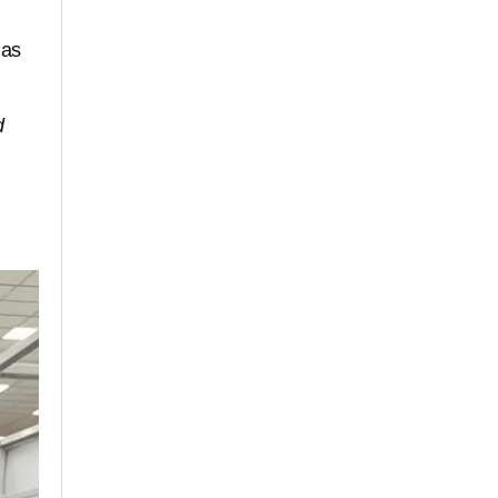
las
d