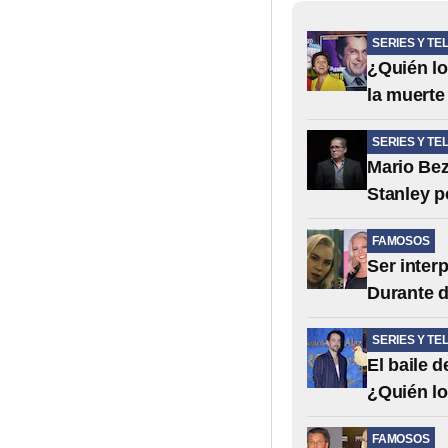
SERIES Y TE
¿Quién lo
la muerte
SERIES Y TE
Mario Bez
Stanley p
FAMOSOS
Ser inter
Durante d
SERIES Y TE
El baile 
¿Quién lo
FAMOSOS