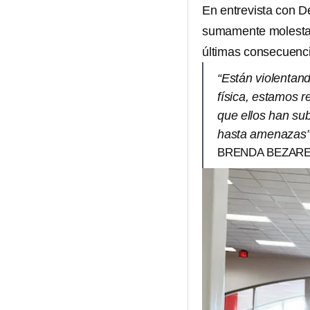
En entrevista con 
sumamente molesta p
últimas consecuenc
“Están violentan
física, estamos r
que ellos han su
hasta amenazas
BRENDA BEZAR