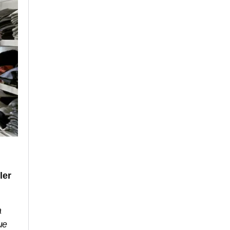
ler
a
ue