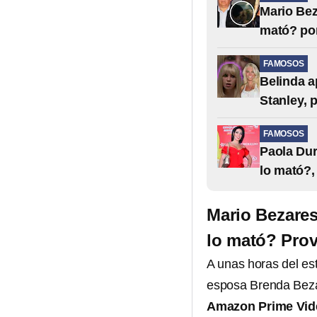
Mario Bez
mató? po
FAMOSOS
Belinda a
Stanley, 
FAMOSOS
Paola Dur
lo mató?,
Mario Bezares
lo mató? Pro
A unas horas del es
esposa Brenda Beza
Amazon Prime Vid