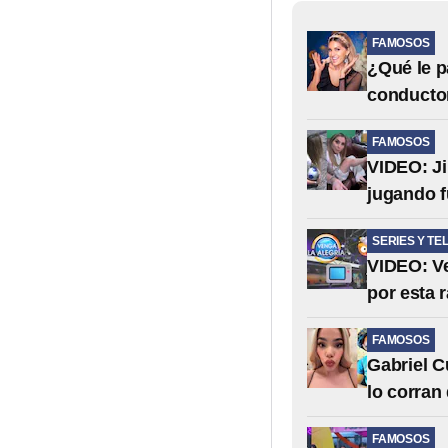
FAMOSOS
¿Qué le p
conductor
FAMOSOS
VIDEO: Ji
jugando f
SERIES Y TE
VIDEO: Ve
por esta 
FAMOSOS
Gabriel C
lo corran
FAMOSOS