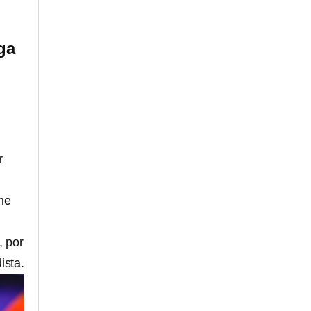
ga
r
me
, por
ista.