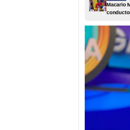
Macario M
conductor