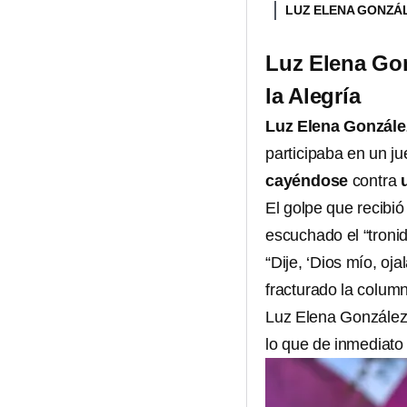
LUZ ELENA GONZÁ
Luz Elena Gon
la Alegría
Luz Elena Gonzále
participaba en un ju
cayéndose
contra
El golpe que recibió
escuchado el “troni
“Dije, ‘Dios mío, o
fracturado la column
Luz Elena González 
lo que de inmediato 