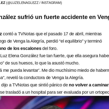
LEZ
(@LUZELENAGLEZZ / INSTAGRAM)
zález sufrió un fuerte accidente en Ven
z
contó a TVNotas que el pasado 17 de abril, mientras
ego de Venga la Alegría, perdió “el equilibrio” y terminó
uno de los escalones
del foro.
 Luz Elena González fue tan fuerte, que ella asegura habe
do” de sus huesos, lo que la asustó mucho.
jalá me pueda levantar’. Me dio muchísimo miedo de haber
a”, reveló la conductora de Venga la Alegría.
dijo a TVNotas que sintió pánico de
no volver a caminar
se trasladó a un hospital para ser evaluada por un ortoped