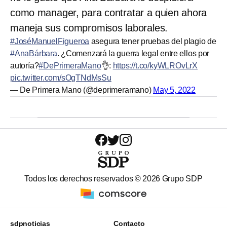
como manager, para contratar a quien ahora
maneja sus compromisos laborales.
#JoséManuelFigueroa
asegura tener pruebas del plagio de
#AnaBárbara
. ¿Comenzará la guerra legal entre ellos por
autoría?
#DePrimeraMano
👌:
https://t.co/kyWLROvLrX
pic.twitter.com/sOgTNdMsSu
— De Primera Mano (@deprimeramano)
May 5, 2022
Todos los derechos reservados ©
2026
Grupo SDP
sdpnoticias
Contacto