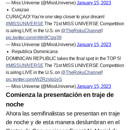
— Miss Universe (@MissUniverse)
January 15, 2023
Curazao
CURAÇAO! You're one step closer to your dream!
#MISSUNIVERSE
The 71st MISS UNIVERSE Competition
is airing LIVE in the U.S. on
@TheRokuChannel
!
pic.twitter.com/nWn9Ctzg39
— Miss Universe (@MissUniverse)
January 15, 2023
Republica Dominicana
DOMINICAN REPUBLIC takes the final spot in the TOP 5!
#MISSUNIVERSE
The 71st MISS UNIVERSE Competition
is airing LIVE in the U.S. on
@TheRokuChannel
!
pic.twitter.com/WZRzsIp1eS
— Miss Universe (@MissUniverse)
January 15, 2023
Comienza la presentación en traje de
noche
Ahora las semifinalistas se presentan en traje
de noche y de esta manera deslumbran en el