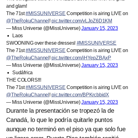
and glam!
The 71st
#MISSUNIVERSE
Competition is airing LIVE on
@TheRokuChannel
!
pic.twitter.com/vLJoZ6D1KM
— Miss Universe (@MissUniverse)
January 15, 2023
Laos
SWOONING over these dresses!
#MISSUNIVERSE
The 71st
#MISSUNIVERSE
Competition is airing LIVE on
@TheRokuChannel
!
pic.twitter.com/iHYepZBAxP
— Miss Universe (@MissUniverse)
January 15, 2023
Sudáfrica
THE COLORS!!!
The 71st
#MISSUNIVERSE
Competition is airing LIVE on
@TheRokuChannel
!
pic.twitter.com/BPKrcbbidX
— Miss Universe (@MissUniverse)
January 15, 2023
Durante la presentación se tropezó la de
Canadá, lo que le podría quitarle puntos
aunque no terminó en el piso ya que solo fue