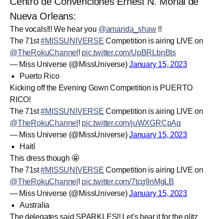
Centro de Convenciones Ernest N. Morial de
Nueva Orleans:
The vocals!!! We hear you
@amanda_shaw
!!
The 71st
#MISSUNIVERSE
Competition is airing LIVE on
@TheRokuChannel
!
pic.twitter.com/UpBRLbnBts
— Miss Universe (@MissUniverse)
January 15, 2023
Puerto Rico
Kicking off the Evening Gown Competition is PUERTO
RICO!
The 71st
#MISSUNIVERSE
Competition is airing LIVE on
@TheRokuChannel
!
pic.twitter.com/juWXGRCpAq
— Miss Universe (@MissUniverse)
January 15, 2023
Haití
This dress though 🤩
The 71st
#MISSUNIVERSE
Competition is airing LIVE on
@TheRokuChannel
!
pic.twitter.com/7tcg9nMgLB
— Miss Universe (@MissUniverse)
January 15, 2023
Australia
The delegates said SPARKLES!! Let's hear it for the glitz