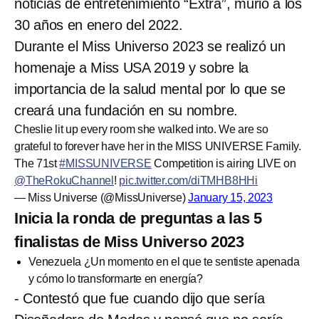
noticias de entretenimiento “Extra”, murió a los
30 años en enero del 2022.
Durante el Miss Universo 2023 se realizó un
homenaje a Miss USA 2019 y sobre la
importancia de la salud mental por lo que se
creará una fundación en su nombre.
Cheslie lit up every room she walked into. We are so
grateful to forever have her in the MISS UNIVERSE Family.
The 71st
#MISSUNIVERSE
Competition is airing LIVE on
@TheRokuChannel
!
pic.twitter.com/diTMHB8HHi
— Miss Universe (@MissUniverse)
January 15, 2023
Inicia la ronda de preguntas a las 5
finalistas de Miss Universo 2023
Venezuela ¿Un momento en el que te sentiste apenada
y cómo lo transformarte en energía?
- Contestó que fue cuando dijo que sería