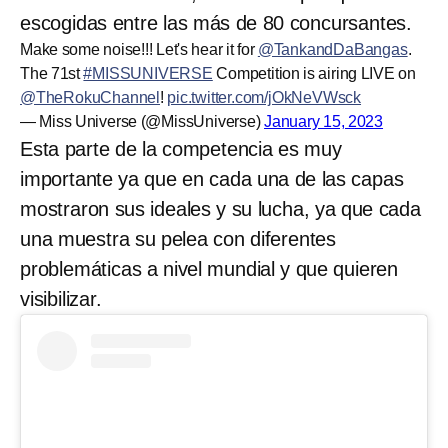
escogidas entre las más de 80 concursantes.
Make some noise!!! Let's hear it for
@TankandDaBangas
.
The 71st
#MISSUNIVERSE
Competition is airing LIVE on
@TheRokuChannel
!
pic.twitter.com/jOkNeVWsck
— Miss Universe (@MissUniverse)
January 15, 2023
Esta parte de la competencia es muy
importante ya que en cada una de las capas
mostraron sus ideales y su lucha, ya que cada
una muestra su pelea con diferentes
problemáticas a nivel mundial y que quieren
visibilizar.