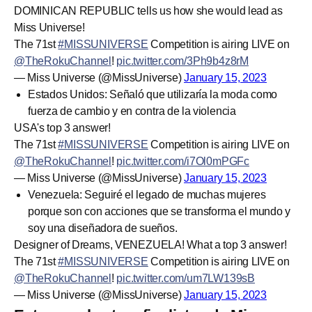
DOMINICAN REPUBLIC tells us how she would lead as
Miss Universe!
The 71st
#MISSUNIVERSE
Competition is airing LIVE on
@TheRokuChannel
!
pic.twitter.com/3Ph9b4z8rM
— Miss Universe (@MissUniverse)
January 15, 2023
Estados Unidos: Señaló que utilizaría la moda como
fuerza de cambio y en contra de la violencia
USA's top 3 answer!
The 71st
#MISSUNIVERSE
Competition is airing LIVE on
@TheRokuChannel
!
pic.twitter.com/i7Ol0mPGFc
— Miss Universe (@MissUniverse)
January 15, 2023
Venezuela: Seguiré el legado de muchas mujeres
porque son con acciones que se transforma el mundo y
soy una diseñadora de sueños.
Designer of Dreams, VENEZUELA! What a top 3 answer!
The 71st
#MISSUNIVERSE
Competition is airing LIVE on
@TheRokuChannel
!
pic.twitter.com/um7LW139sB
— Miss Universe (@MissUniverse)
January 15, 2023