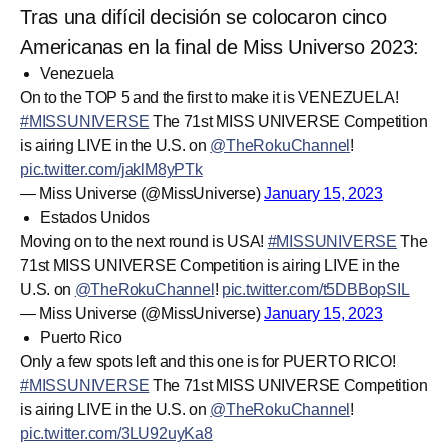
Tras una difícil decisión se colocaron cinco
Americanas en la final de Miss Universo 2023:
Venezuela
On to the TOP 5 and the first to make it is VENEZUELA!
#MISSUNIVERSE
The 71st MISS UNIVERSE Competition
is airing LIVE in the U.S. on
@TheRokuChannel
!
pic.twitter.com/jaklM8yPTk
— Miss Universe (@MissUniverse)
January 15, 2023
Estados Unidos
Moving on to the next round is USA!
#MISSUNIVERSE
The
71st MISS UNIVERSE Competition is airing LIVE in the
U.S. on
@TheRokuChannel
!
pic.twitter.com/t5DBBopSIL
— Miss Universe (@MissUniverse)
January 15, 2023
Puerto Rico
Only a few spots left and this one is for PUERTO RICO!
#MISSUNIVERSE
The 71st MISS UNIVERSE Competition
is airing LIVE in the U.S. on
@TheRokuChannel
!
pic.twitter.com/3LU92uyKa8