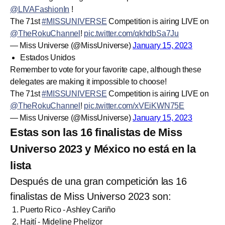
@LIVAFashionIn
!
The 71st
#MISSUNIVERSE
Competition is airing LIVE on
@TheRokuChannel
!
pic.twitter.com/qkhdbSa7Ju
— Miss Universe (@MissUniverse)
January 15, 2023
Estados Unidos
Remember to vote for your favorite cape, although these
delegates are making it impossible to choose!
The 71st
#MISSUNIVERSE
Competition is airing LIVE on
@TheRokuChannel
!
pic.twitter.com/xVEiKWN75E
— Miss Universe (@MissUniverse)
January 15, 2023
Estas son las 16 finalistas de Miss
Universo 2023 y México no está en la
lista
Después de una gran competición las 16
finalistas de Miss Universo 2023 son:
Puerto Rico - Ashley Cariño
Haití - Mideline Phelizor