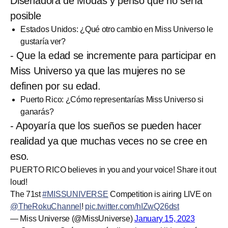
Diseñadora de Modas y pensó que no sería
posible
Estados Unidos: ¿Qué otro cambio en Miss Universo le
gustaría ver?
- Que la edad se incremente para participar en
Miss Universo ya que las mujeres no se
definen por su edad.
Puerto Rico: ¿Cómo representarías Miss Universo si
ganarás?
- Apoyaría que los sueños se pueden hacer
realidad ya que muchas veces no se cree en
eso.
PUERTO RICO believes in you and your voice! Share it out
loud!
The 71st
#MISSUNIVERSE
Competition is airing LIVE on
@TheRokuChannel
!
pic.twitter.com/hIZwQ26dst
— Miss Universe (@MissUniverse)
January 15, 2023