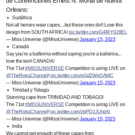
de Convenciones Ernest N. Morial de Nueva
Orleans:
Sudáfrica
Not all heroes wear capes....but these ones do!! Love this
design from SOUTH AFRICA!
pic.twitter.com/G4lRY028EL
— Miss Universe (@MissUniverse)
January 15, 2023
Canadá
Say you're a ballerina without saying you're a ballerina...
love the twirl CANADA!
The 71st
#MISSUNIVERSE
Competition is airing LIVE on
@TheRokuChannel
!
pic.twitter.com/gGd2WeDAMC
— Miss Universe (@MissUniverse)
January 15, 2023
Trinidad y Tobago
Stunning cape from TRINIDAD AND TOBAGO!
The 71st
#MISSUNIVERSE
Competition is airing LIVE on
@TheRokuChannel
!
pic.twitter.com/zbPD2JUhoN
— Miss Universe (@MissUniverse)
January 15, 2023
India
We cannot get enough of these capes from