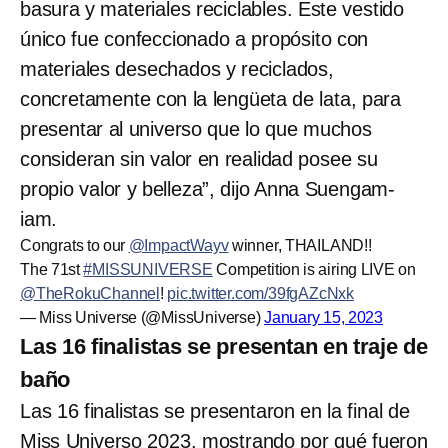
basura y materiales reciclables. Este vestido
único fue confeccionado a propósito con
materiales desechados y reciclados,
concretamente con la lengüeta de lata, para
presentar al universo que lo que muchos
consideran sin valor en realidad posee su
propio valor y belleza”, dijo Anna Suengam-
iam.
Congrats to our
@ImpactWayv
winner, THAILAND!!
The 71st
#MISSUNIVERSE
Competition is airing LIVE on
@TheRokuChannel
!
pic.twitter.com/39fgAZcNxk
— Miss Universe (@MissUniverse)
January 15, 2023
Las 16 finalistas se presentan en traje de
baño
Las 16 finalistas se presentaron en la final de
Miss Universo 2023, mostrando por qué fueron