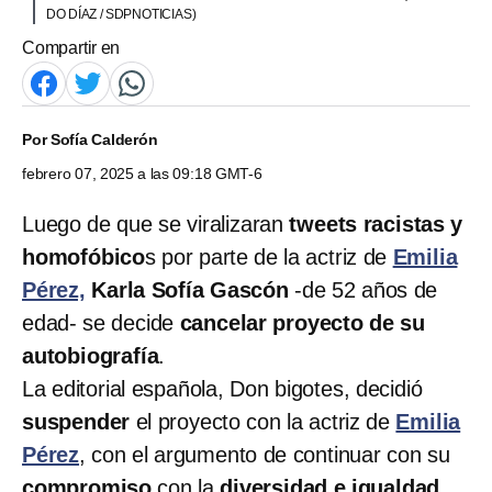
DO DÍAZ / SDPNOTICIAS)
Compartir en
Por
Sofía Calderón
febrero 07, 2025 a las 09:18 GMT-6
Luego de que se viralizaran
tweets racistas y
homofóbico
s por parte de la actriz de
Emilia
Pérez,
Karla Sofía Gascón
-de 52 años de
edad- se decide
cancelar proyecto de su
autobiografía
.
La editorial española, Don bigotes, decidió
suspender
el proyecto con la actriz de
Emilia
Pérez
, con el argumento de continuar con su
compromiso
con la
diversidad e igualdad
.