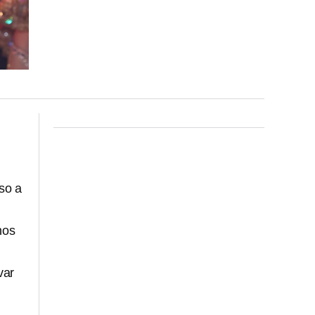
so a
nos
var