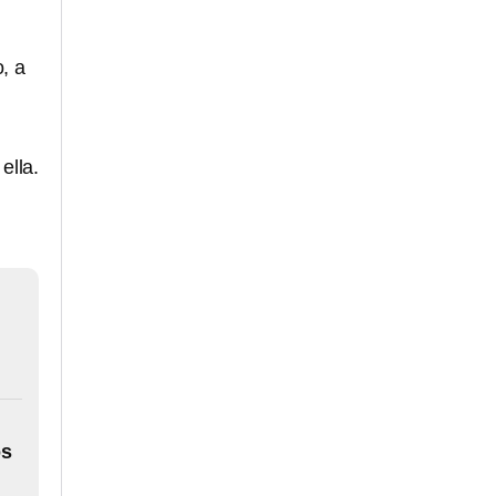
, a
ella.
os