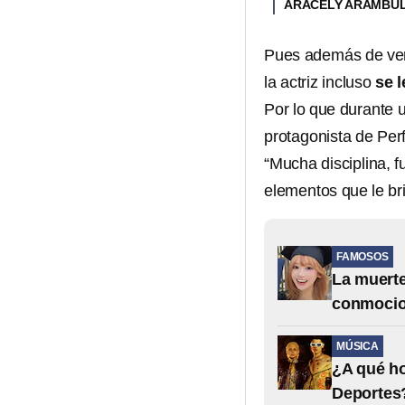
ARACELY ARÁMBU
Pues además de ver
la actriz incluso
se l
Por lo que durante 
protagonista de Per
“Mucha disciplina, f
elementos que le br
FAMOSOS
La muerte
conmocio
MÚSICA
¿A qué ho
Deportes?