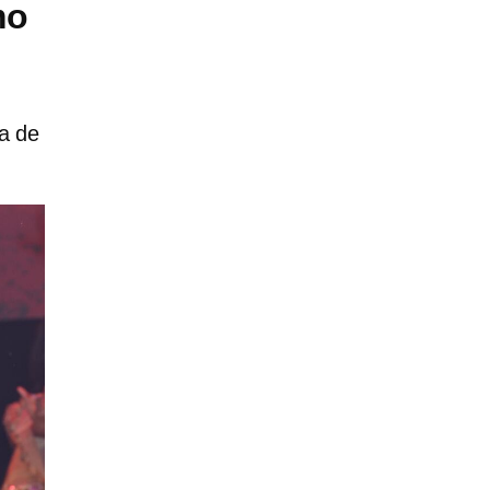
mo
la de