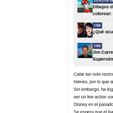
ESTILO DE V
Dibujos d
colorear: 
CINE
¿Qué ocur
CINE
Jim Carre
Supersón
Cabe tan solo record
Nieves, por lo que 
Sin embargo, ha logr
ser un live action c
Disney en el pasado
Se espera que el liv