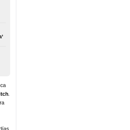
a’
nca
itch
.
ra
 días