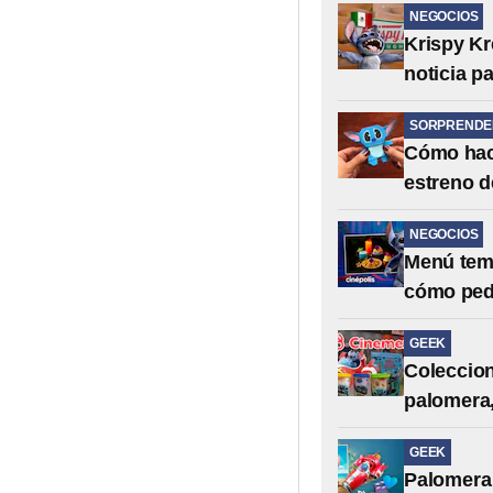
NEGOCIOS
Krispy Kr
noticia p
SORPRENDE
Cómo hace
estreno de
NEGOCIOS
Menú temá
cómo pedi
GEEK
Coleccion
palomera,
GEEK
Palomera 