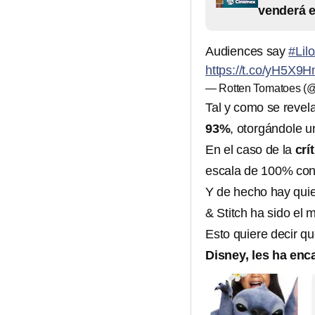
venderá e
Audiences say
#Lil
https://t.co/yH5X9
— Rotten Tomatoes (
Tal y como se revel
93%
, otorgándole 
En el caso de la
crí
escala de 100% con
Y de hecho hay quien
& Stitch ha sido el
Esto quiere decir q
Disney, les ha en