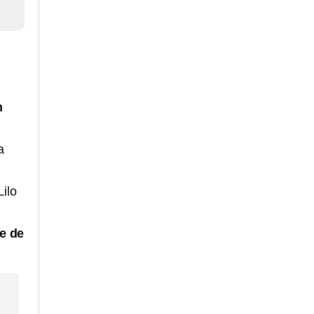
n
a
Lilo
je de