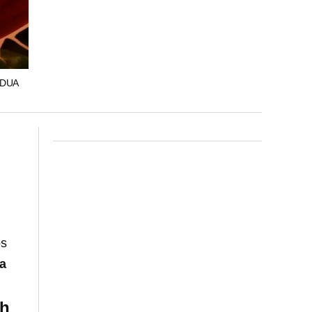
EDUA
os
a
ch