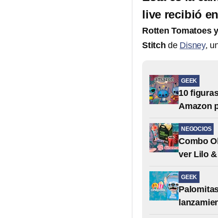
live recibió 
Rotten Tomatoes ya
Stitch
de
Disney
, u
GEEK
10 figura
Amazon p
NEGOCIOS
Combo Oha
ver Lilo &
GEEK
Palomitas
lanzamien