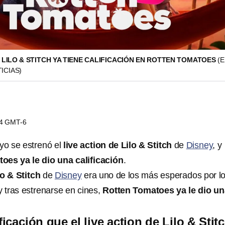
E LILO & STITCH YA TIENE CALIFICACIÓN EN ROTTEN TOMATOES
(
ICIAS)
44 GMT-6
yo se estrenó el
live action de Lilo & Stitch
de
Disney
, y
oes ya le dio una calificación
.
lo & Stitch
de
Disney
era uno de los más esperados por l
y tras estrenarse en cines,
Rotten Tomatoes ya le dio un
ificación que el live action de Lilo & Stit