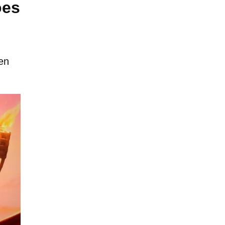
oes
 en