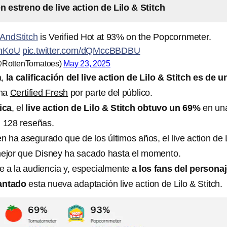
n estreno de live action de Lilo & Stitch
oAndStitch
is Verified Hot at 93% on the Popcornmeter.
HnKoU
pic.twitter.com/dQMccBBDBU
@RottenTomatoes)
May 23, 2025
a,
la calificación del live action de Lilo & Stitch es de u
una
Certified Fresh
por parte del público.
tica
, el
live action de Lilo & Stitch obtuvo un 69%
en un
 128 reseñas.
 ha asegurado que de los últimos años, el live action de 
 mejor que Disney ha sacado hasta el momento.
ue a la audiencia y, especialmente
a los fans del persona
cantado
esta nueva adaptación live action de Lilo & Stitch.