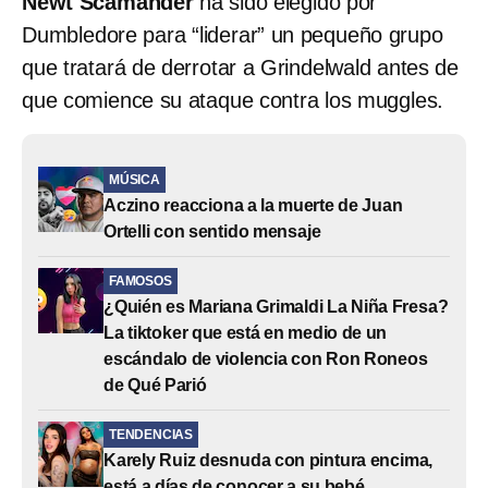
Newt Scamander
ha sido elegido por
Dumbledore para “liderar” un pequeño grupo
que tratará de derrotar a Grindelwald antes de
que comience su ataque contra los muggles.
MÚSICA
Aczino reacciona a la muerte de Juan
Ortelli con sentido mensaje
FAMOSOS
¿Quién es Mariana Grimaldi La Niña Fresa?
La tiktoker que está en medio de un
escándalo de violencia con Ron Roneos
de Qué Parió
TENDENCIAS
Karely Ruiz desnuda con pintura encima,
está a días de conocer a su bebé