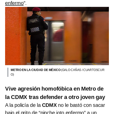
enfermo
”.
METRO EN LA CIUDAD DE MÉXICO
(GALO CAÑAS / CUARTOSCUR
O)
Vive agresión homofóbica en Metro de
la CDMX tras defender a otro joven gay
A la policía de la
CDMX
no le bastó con sacar
bajo el grito de “pinche joto enfermo” a un