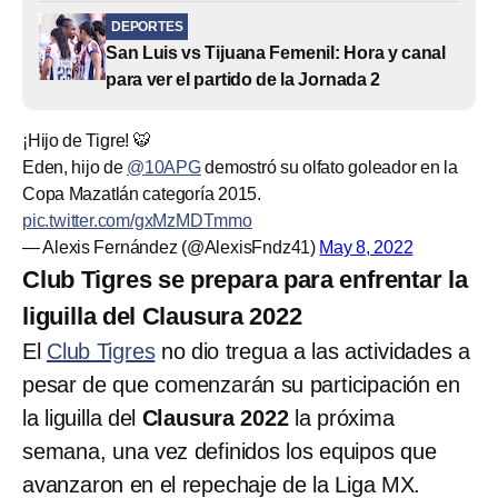
DEPORTES
San Luis vs Tijuana Femenil: Hora y canal
para ver el partido de la Jornada 2
¡Hijo de Tigre! 🐯
Eden, hijo de
@10APG
demostró su olfato goleador en la
Copa Mazatlán categoría 2015.
pic.twitter.com/gxMzMDTmmo
— Alexis Fernández (@AlexisFndz41)
May 8, 2022
Club Tigres se prepara para enfrentar la
liguilla del Clausura 2022
El
Club Tigres
no dio tregua a las actividades a
pesar de que comenzarán su participación en
la liguilla del
Clausura 2022
la próxima
semana, una vez definidos los equipos que
avanzaron en el repechaje de la Liga MX.