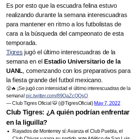
Es por esto que la escuadra felina estuvo
realizando durante la semana interescuadras
para mantener en ritmo a los futbolistas de
cara a la búsqueda del campeonato de esta
temporada.
Tigres
jugó el último interescuadras de la
semana en el
Estadio Universitario de la
UANL
, comenzando con los preparativos para
la fiesta grande del futbol mexicano.
😤🔥 ¡Se jugó con intensidad el último interescuadras de la
semana!
pic.twitter.com/89OaZcQQsO
— Club Tigres Oficial 🐯 (@TigresOficial)
May 7, 2022
Club Tigres: ¿A quién podrían enfrentar
en la liguilla?
Rayados de Monterrey sí: Avanza el Club Puebla, el
Club Chivas y gana su partido ante Atlético de San Luis