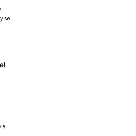
s
 y se
el
s y