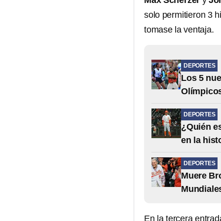
Max Scherzer
y
Jo
solo permitieron 3 
tomase la ventaja.
DEPORTES
Los 5 nue
Olímpicos
DEPORTES
¿Quién es
en la his
DEPORTES
Muere Bro
Mundiales
En la tercera entrad