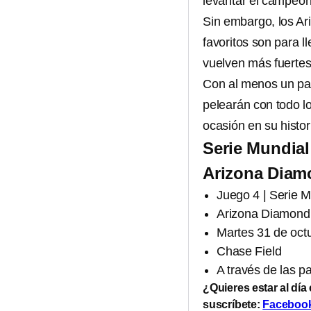
levantar el campeon
Sin embargo, los A
favoritos son para l
vuelven más fuertes 
Con al menos un par
pelearán con todo lo
ocasión en su histor
Serie Mundial
Arizona Diam
Juego 4 | Serie 
Arizona Diamondb
Martes 31 de octu
Chase Field
A través de las p
¿Quieres estar al día
suscríbete:
Faceboo