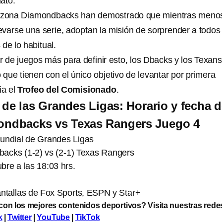
ato.
rizona Diamondbacks han demostrado que mientras meno
levarse una serie, adoptan la misión de sorprender a todos
de lo habitual.
 de juegos más para definir esto, los Dbacks y los Texans
 que tienen con el único objetivo de levantar por primera
ia el
Trofeo del Comisionado
.
 de las Grandes Ligas: Horario y fecha d
ondbacks vs Texas Rangers Juego 4
Mundial de Grandes Ligas
acks (1-2) vs (2-1) Texas Rangers
bre a las 18:03 hrs.
antallas de Fox Sports, ESPN y Star+
 con los mejores contenidos deportivos? Visita nuestras rede
k
|
Twitter
|
YouTube
|
TikTok