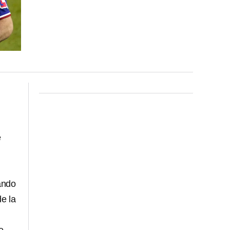
e
tando
e la