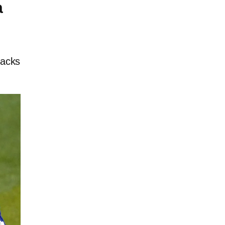
a
backs