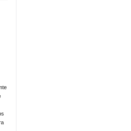
nte
e
os
ra