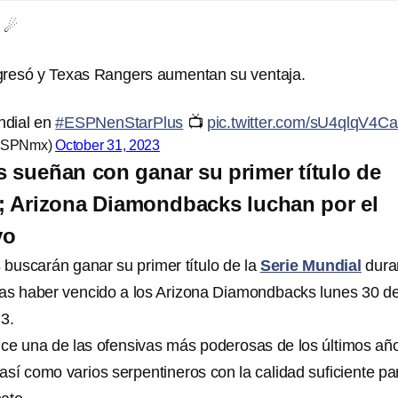
 ☄
gresó y Texas Rangers aumentan su ventaja.
ndial en
#ESPNenStarPlus
📺
pic.twitter.com/sU4qlqV4Ca
ESPNmx)
October 31, 2023
 sueñan con ganar su primer título de
; Arizona Diamondbacks luchan por el
vo
s
buscarán ganar su primer título de la
Serie Mundial
dura
as haber vencido a los Arizona Diamondbacks lunes 30 d
 3.
ce una de las ofensivas más poderosas de los últimos añ
 así como varios serpentineros con la calidad suficiente pa